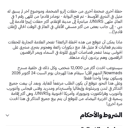
حفلة أخرى ضخمة أخرى من حفلات إلرو الضخمة، وموضوع آخر لم يسبق له
مثيل في الشرق الأوسط - تم فتح البوابة - نومادز قادم! من الملهى رقم 1 في
العالم، ملهى UNVRS، مباشرةً إلى مدينة الإعلام، أكبر حفلات إيبيزا قادمة إلى
دبي - إلى جانب بعض من أكبر منسقي الأغاني في العالم في الوقت الحالي (إعلان
قادم!)...
ماذا يمكن أن تتوقع من هذه الحفلة الرائعة؟ تفتخر العلامة التجارية للحفلات
بتقديم فعاليات لا مثيل لها، مع ديكورات رائعة وهجوم بصري مشرق على
الحواس بينما تنفجر قصاصات الورق الملونة في السماء ويمر الراقصون
الراقصون وهم يرتدون أزياء مذهلة.
سيستوعب الحدث أكثر من 12,000 شخص، وكل ذلك في خلفية مسرح
Nowmads الشهير الآن! سيقام هذا المهرجان يوم السبت 24 أكتوبر 2026
وسيكون يوماً واحداً فقط!
وعلى هذا النحو، نتوقع أن يكون الطلب مرتفعاً للغاية. وبعد أن بيعت جميع
التذاكر في لندن وبرشلونة وإيطاليا وأمستردام ومدريد ولاس فيجاس وأنتويرب
وأنتويرب وفرانكفورت ونيويورك وأمريكا الجنوبية وUNVRS، وهي أكبر إقامة
رسمية في الجزيرة البيضاء، من المتوقع أن يتم بيع جميع التذاكر في هذا الحدث
مرة أخرى!
الشروط والأحكام
مرحبًا بك في مهرجان إلرو، حيث يتم تحديد القواعد أو "الشروط" التي تحكم