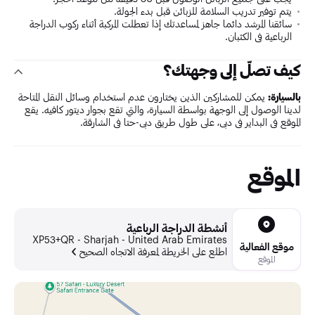
يتم توفير تدريب السلامة للزبائن قبل بدء الجولة.
سائقنا المرشد دائما جاهز لمساعدتك إذا تعطلت المركبة أثناء ركوب الدراجة
الرباعية في الكثبان.
كيف تصلّ إلى وجهتك؟
بالسيارة:
يمكن للمشاركين الذين يختارون عدم استخدام وسائل النقل المتاحة
لدينا الوصول إلى الوجهة بواسطة السيارة، والتي تقع بجوار ديتور كافيه. يقع
الموقع في البداير في دبي، على طول طريق دبي-حتا في الشارقة.
الموقع
أنشطة الدراجة الرباعية
XP53+QR - Sharjah - United Arab Emirates
موقع الفعالية
اطلع على الخريطة لمعرفة الاتجاه الصحيح
الموقع