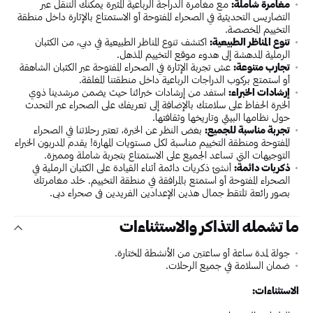
مغامرة شاملة:
مع مغامرة الدراجة الرباعية المثيرة يمكنك التنقل عبر
التضاريس التحديثية في الصحراء المفتوحة أو الاستمتاع بالإثارة داخل منطقة
التخييم المخصصة.
تنوع المناظر الطبيعية:
اكتشف تنوع المناظر الطبيعية في دبي، من الكثبان
الرملية المدهشة إلى هدوء موقع التخييم المذهل.
تجارب متنوعة:
عش تجربة الإثارة في الصحراء المفتوحة عبر الكثبان الشاهقة
أو استمتع بركوب الدراجات الرباعية داخل منطقتنا المغلقة.
إرشادات الخبراء:
استفد من إرشادات خبرائنا حيث يضمن مرشدينا ذوي
الخبرة الحفاظ على سلامتك بالإضافة إلى تعريفك على الصحراء عبر التحدث
حول نظامها البيئي وتاريخها وثقافتها.
تجربة مناسبة للجميع:
بغض النظر عن الخبرة، تعتبر رحلاتنا في الصحراء
المفتوحة ومنطقة التخييم مناسبة لكل مستويات المهارة! يقدم المدربون الخبراء
التوجيهات التي تساعد الجميع على الاستمتاع بتجربة شاملة ومميزة.
ذكريات دائمة:
أنشئ ذكريات دائمة أثناء القيادة على الكثبان الرملية في
الصحراء المفتوحة أو استمتع بالمرافقة في منطقة التخييم. خلد مغامرتك
بصور رائعة تلتقط جمال هذين الإعدادين الفريدين في صحراء دبي.
ما تشمله التذاكر والاستثناءات
جولة لمدة ساعة أو ساعتين من الأنشطة المختارة.
ضمان السلامة في جميع الرحلات.
الاستثناءات: