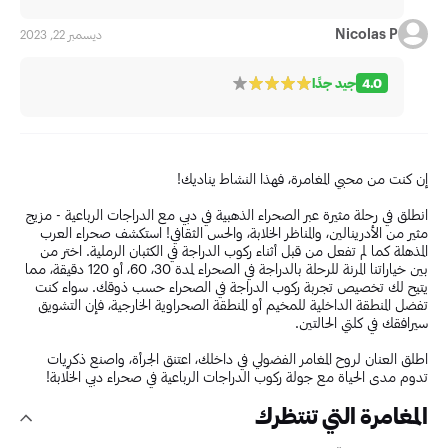
Nicolas P
ديسمبر 22, 2023
4.0
جيد جدًا
إن كنت من محبي المغامرة، فهذا النشاط يناديك!
انطلق في رحلة مثيرة عبر الصحراء الذهبية في دبي مع الدراجات الرباعية - مزيج
مثير من الأدرينالين، والمناظر الخلابة، والحس الثقافي! استكشف صحراء العرب
المذهلة كما لم تفعل من قبل أثناء ركوب الدراجة في الكثبان الرملية. اختر من
بين خياراتنا المرنة للرحلة بالدراجة في الصحراء لمدة 30، 60، أو 120 دقيقة، مما
يتيح لك تخصيص تجربة ركوب الدراجة في الصحراء حسب ذوقك. سواء كنت
تفضل المنطقة الداخلية للمخيم أو المنطقة الصحراوية الخارجية، فإن التشويق
سيرافقك في كلتي الحالتين.
اطلق العنان لروح المغامر الفضولي في داخلك، اعتنق الجرأة، واصنع ذكريات
تدوم مدى الحياة مع جولة ركوب الدراجات الرباعية في صحراء دبي الخلّابة!
المغامرة التي تنتظرك