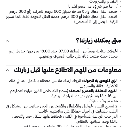
الطعام والمشروبات
أي ما يتم شراؤه من متجر الهدايا
خدمة النقل ذهابًا وإيابًا متاحة بمبلغ 600 درهم للمركبة (أو 300 درهم
لخدمة النقل ذهابًا فقط أو 300 درهم لخدمة النقل للعودة فقط، كما تتسع
المركبة لما يصل إلى 5 أشخاص)
متى يمكنك زيارتنا؟
الجولات متاحة يومياً من الساعة 07:00 حتى 18:00 من دون جدول زمني
محدد حيث يعتمد ذلك على طلب الضيوف ورغبتهم.
معلومات من المهم الاطلاع عليها قبل زيارتك
الزي الموصى به للجولة:
الرجاء ارتداء ملابس مغطاة بالكامل، بما في ذلك
الأحذية المغلقة والسراويل.
القيود المتعلقة بالعمر والصحة:
يُسمح للأشخاص الذين تتراوح أعمارهم
بين 16 عامًا وما فوق بقيادة الدراجة الرباعية.
هذه تجربة مشتركة.
لا يُسمح للنساء الحوامل والأطفال والأشخاص الذين يعانون من مشاكل في
القلب بالمشاركة في الجولة حفاظًا على سلامتهم الخاصة.
الدراجات الرباعية المستأجرة في الكثبان مُحافظ عليها بشكل جيد وتُفحص
دائمًا ويتم صيانتها بانتظام.
يجب على جميع الزبائن الوصول قبل 30 دقيقة من موعد الحجز.