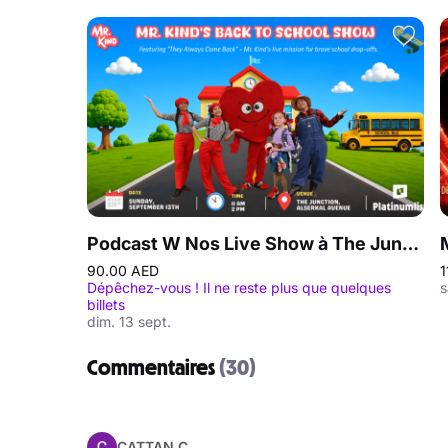
Podcast W Nos Live Show à The Junction à Dubaï
90.00 AED
1
Dépêchez-vous ! Il ne reste plus que quelques
s
billets
dim. 13 sept.
Commentaires
(30)
CATTAN C