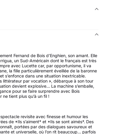
lement Fernand de Bois d’Enghien, son amant. Elle
rrigua, un Sud-Américain dont le français est très
mpre avec Lucette car, par opportunisme, il va
e, la fille particulièrement éveillée de la baronne
et s’enfonce dans une situation inextricable.
s littérateur par vocation », débarque à son tour
tuation devient explosive… La machine s’emballe,
gance pour se faire surprendre avec Bois
 ne tient plus qu’à un fil !
 spectacle revisite avec finesse et humour les
rées de *Ils s’aiment* et *Ils se sont aimés*. Des
connaît, portées par des dialogues savoureux et
hante et universelle, où l’on rit beaucoup… parfois