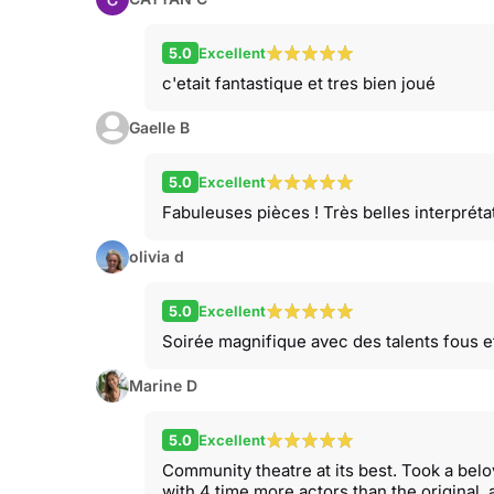
5.0
Excellent
c'etait fantastique et tres bien joué
Gaelle B
5.0
Excellent
Fabuleuses pièces ! Très belles interpréta
olivia d
5.0
Excellent
Soirée magnifique avec des talents fous e
Marine D
5.0
Excellent
Community theatre at its best. Took a belo
with 4 time more actors than the original, 