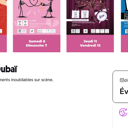
Dubaï
ments inoubliables sur scène.
di
Év