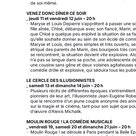
de soi-même.
VENEZ DONC DÎNER CE SOIR
, jeudi 11 et vendredi 12 juin – 20 h
Maryse et Louis Depierre s’apprêtent à passer une soir
fille aînée, Chloé, débarque avec son fiancé, Marin, 
que Chloé a quelque peu enjolivé la situation de sa f
qu’elle souhaite donner au sein de son école de comm
Maryse et Louis, des gens simples et très ouverts, s
étriqué des parents de Marin, des bourgeois très c
se rencontrent, la situation devient vite explosive. Al
n’a pas sa langue dans sa poche, une adolescente débr
une cousine sans gêne et deux voisines agitateuses et 
comédie drôle et explosive, qui séduira tous les publi
LE CERCLE DES ILLUSIONNISTES
, samedi 13 et dimanche 14 juin – 20 h
Plusieurs récits de différentes époques s’entremêlent
pionniers de leur art, l’illusionniste Jean-Eugène Robe
que la rencontre d’un jeune couple anonyme des anné
sur la magie et le cinéma, tant pour son sujet que p
d’œuvre d’Alexis Michalik.
MOULIN ROUGE ! LA COMÉDIE MUSICALE
, vendredi 19, samedi 20 et dimanche 21 juin – 20 h
Moulin Rouge ! se déroule à Paris pendant la Belle Époq