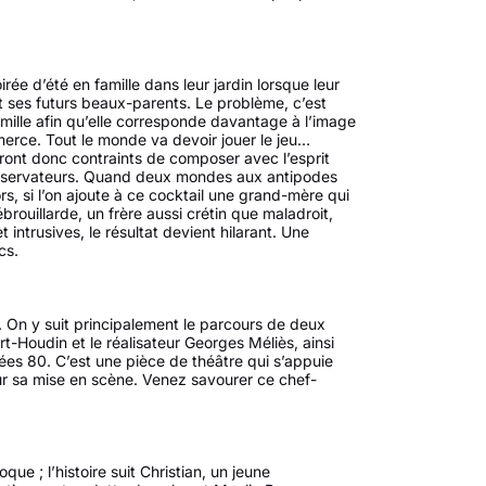
ée d’été en famille dans leur jardin lorsque leur
et ses futurs beaux-parents. Le problème, c’est
amille afin qu’elle corresponde davantage à l’image
erce. Tout le monde va devoir jouer le jeu…
eront donc contraints de composer avec l’esprit
onservateurs. Quand deux mondes aux antipodes
ors, si l’on ajoute à ce cocktail une grand-mère qui
ouillarde, un frère aussi crétin que maladroit,
intrusives, le résultat devient hilarant. Une
cs.
. On y suit principalement le parcours de deux
rt-Houdin et le réalisateur Georges Méliès, ainsi
es 80. C’est une pièce de théâtre qui s’appuie
our sa mise en scène. Venez savourer ce chef-
ue ; l’histoire suit Christian, un jeune