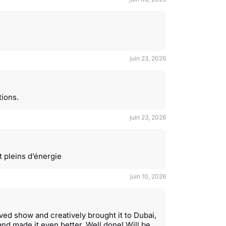
juin 23, 2026
tions.
juin 23, 2026
t pleins d’énergie
juin 10, 2026
ved show and creatively brought it to Dubai,
and made it even better. Well done! Will be