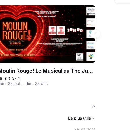
En exclusivité
Moulin Rouge! Le Musical au The Junction à Dubaï
10.00 AED
160.00 AED
am. 24 oct. - dim. 25 oct.
jeu. 22 oct. - v
Le plus utile
juin 06, 2026