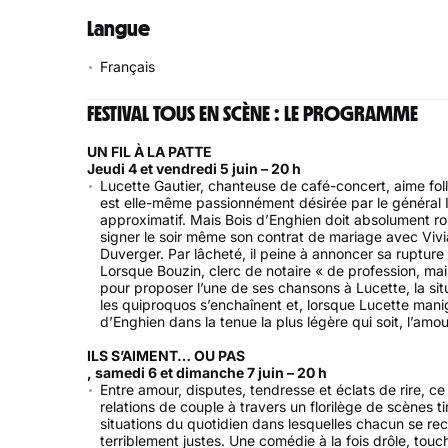
Langue
Français
FESTIVAL TOUS EN SCÈNE : LE PROGRAMME
UN FIL À LA PATTE
Jeudi 4 et vendredi 5 juin – 20 h
Lucette Gautier, chanteuse de café-concert, aime fol
est elle-même passionnément désirée par le général I
approximatif. Mais Bois d’Enghien doit absolument ro
signer le soir même son contrat de mariage avec Vivian
Duverger. Par lâcheté, il peine à annoncer sa rupture 
Lorsque Bouzin, clerc de notaire « de profession, mai
pour proposer l’une de ses chansons à Lucette, la si
les quiproquos s’enchaînent et, lorsque Lucette mani
d’Enghien dans la tenue la plus légère qui soit, l’amour
ILS S’AIMENT… OU PAS
, samedi 6 et dimanche 7 juin – 20 h
Entre amour, disputes, tendresse et éclats de rire, ce
relations de couple à travers un florilège de scènes ti
situations du quotidien dans lesquelles chacun se re
terriblement justes. Une comédie à la fois drôle, touc