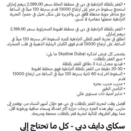
• القفز بالمظلة الترادفية في دبي في منطقة النخلة بسعر 2,599.00 درهم إماراتي
استمتع بسقوط حر مثير على ارتفاع 13000 قدم بسرعة 120 ميلاً في الساعة
مع مناظر جوية مذهلة لأفق دبي والجزيرة على شكل نخيل في جميرا. التجربة
الترادفية تجعلها مغامرة لا تُنسى.
• القفز بالمظلة الترادفية في دبي في منطقة الهبوط الصحراوية بسعر 2,199.00
درهم إماراتي
انطلق في تجربة القفز المظلي الترادفية المثيرة للسقوط الحر بسرعة 120 ميلاً في
الساعة، على ارتفاع 13000 قدم فوق الكثبان الرملية الذهبية في قلب الصحراء.
يتضمن كل عرض لتذكرة Skydive Dubai ما يلي:
• صور القفز بالمظلات
• فيديو معدل لمدة 3 دقائق للقفز بالمظلة
• 20-30 دقيقة من القفز بالمظلة الترادفية فوق منطقة الهبوط
• السقوط الحر لمدة 60 ثانية بسرعة 120 ميلاً في الساعة من ارتفاع 13000
قدم
• مدرب مدرب بخبرة
• التأمين الطبي
• تدابير أمنية ذات مستوى عالمي
أفضل وقت لتجربة القفز بالمظلات في دبي هو خلال أشهر الشتاء من نوفمبر إلى
مارس. توفر هذه الفترة درجات حرارة أكثر اعتدالًا وسماء صافية ورطوبة أقل،
مما يوفر الظروف المثالية لتجربة قفز بالمظلات ممتعة ومريحة.
سكاي دايف دبي - كل ما تحتاج إلى