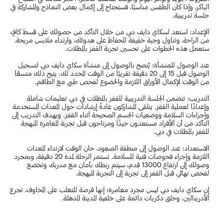
الباكر، وإذا كان الطقس مناسبًا، فستحتاج إلى إكمال بعض النماذج والمشاركة في
جلسة تدريبية.
الإعداد: استعد لسكاي دايف دبي من خلال التأكد من حصولك على قسط كافٍ
من الراحة، وتناول وجبة خفيفة للحفاظ على هدوئك، وارتداء ملابس مريحة.
ستعمل هذه الخطوات على تحسين تجربة القفز بالمظلات.
عند الوصول للمنشأة: يُنصح بالوصول إلى منشأة سكاي دايف دبي لتسجيل
الوصول قبل 15 إلى 20 دقيقة تقريبًا من الوقت المحدد لك. يتيح ذلك متسعًا
من الوقت لإكمال الأوراق اللازمة والخضوع لفحص طبي مع الطاقم.
التدريب: تتضمن الجلسة التدريبية للقفز بالمظلات في دبي تعليمات شاملة
وإعدادًا لعملية القفز. يتلقى المشاركون عادةً إرشادات حول المعدات المستخدمة
وإجراءات السلامة ووضعيات الجسم الصحيحة أثناء القفز. ويهدف التدريب إلى
التأكد من أن الأفراد مستعدون جيدًا ومرتاحون قبل تجربة المغامرة المبهجة
للقفز بالمظلات في دبي.
الاستعداد: عند الوصول إلى منطقة الصعود، حان الوقت لارتداء المعدات
اللازمة وإجراء فحوصات فنية للسلامة. تستمر الرحلة لمدة 20 دقيقة، وبمجرد
وصولك إلى ارتفاع 13000 قدم، سيتم ربطك بأمان مع مدربك وتخضع
لفحص نهائي قبل القفز إلى تجربة إلى التجربة المبهجة.
إن سكاي دايف دبي ليس مجرد مغامرة؛ إنها فرصة للتغلب على المخاوف، تجرع
الأدرينالين، وخلق ذكريات دائمة على خلفية المدينة المذهلة.