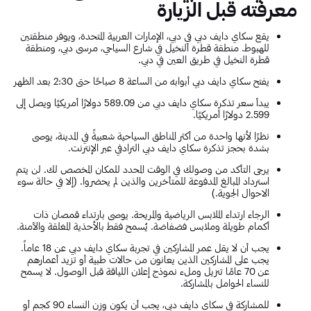
معرفته قبل الزيارة
يقع سكاي دايف دبي في دبي، الإمارات العربية المتحدة، ويوفر منطقتين
للهبوط. منطقة قطرة النخيل في شارع السياحي، مرسى دبي، ومنطقة
قطرة النخيل في طريق العين في دبي.
يفتح سكاي دايف دبي أبوابه من الساعة 8 صباحًا حتى 2:30 بعد الظهر
يبدأ سعر تذكرة سكاي دايف دبي من 589.09 دولارًا أمريكيًا ويصل إلى
2.599 دولارًا أمريكيًا.
نظرًا لأنها واحدة من أكثر المناطق السياحية شعبيةً في المدينة، يوصى
بشدة بحجز تذكرة سكاي دايف دبي الترادفي عبر الإنترنت.
يرجى التأكد من وصولك في الوقت المحدد للمكان المخصص لك. لن يتم
استرداد المبالغ المدفوعة للمتأخرين والذين لم يحضروا. (إلا في حالة سوء
الاحوال الجوية.)
الرجاء ارتداء الملابس الرياضية والمريحة. يوصى بارتداء قمصان ذات
أكمام طويلة وملابس فضفاضة. يُسمح فقط بالأحذية المغلقة والآمنة.
يجب أن لا يقل عمر المشاركين في تجربة سكاي دايف دبي عن 18 عاماً.
يجب على المشاركين الذين يعانون من حالات طبية أو تزيد أعمارهم
عن 70 عامًا تنزيل وملء نموذج إعلان اللياقة قبل الوصول. لا يسمح
للنساء الحوامل بالمشاركة.
للمشاركة في سكاي دايف دبي، يجب أن يكون وزن النساء 90 كجم أو