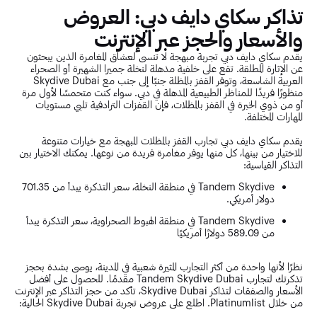
تذاكر سكاي دايف دبي: العروض
والأسعار والحجز عبر الإنترنت
يقدم سكاي دايف دبي تجربة مبهجة لا تنسى لعشاق المغامرة الذين يبحثون
عن الإثارة المطلقة. تقع على خلفية مذهلة لنخلة جميرا الشهيرة أو الصحراء
العربية الشاسعة، وتوفر القفز بالمظلة جنبًا إلى جنب مع Skydive Dubai
منظورًا فريدًا للمناظر الطبيعية المذهلة في دبي. سواء كنت متحمسًا لأول مرة
أو من ذوي الخبرة في القفز بالمظلات، فإن القفزات الترادفية تلبي مستويات
المهارات المختلفة.
يقدم سكاي دايف دبي تجارب القفز بالمظلات المبهجة مع خيارات متنوعة
للاختيار من بينها، كل منها يوفر مغامرة فريدة من نوعها. يمكنك الاختيار بين
التذاكر القياسية:
Tandem Skydive في منطقة النخلة، سعر التذكرة يبدأ من 701.35
دولار أمريكي.
Tandem Skydive في منطقة الهبوط الصحراوية، سعر التذكرة يبدأ
من 589.09 دولارًا أمريكيًا
نظرًا لأنها واحدة من أكثر التجارب المثيرة شعبية في المدينة، يوصى بشدة بحجز
تذكرتك لتجارب Tandem Skydive Dubai مقدمًا. للحصول على أفضل
الأسعار والصفقات لتذاكر Skydive Dubai، تأكد من حجز التذاكر عبر الإنترنت
من خلال Platinumlist. اطلع على عروض تجربة Skydive Dubai الحالية: