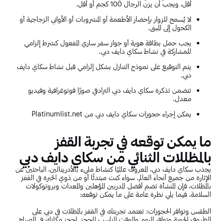
أقل، ويجب أن يزن الرجال 100 كجم أو أقل.
لا يُسمح للزوار بإحضار الأطعمة أو المشروبات أو الأواني الزجاجية أو
الكحول إلى المبنى.
يجب حمل بطاقة هوية أو جواز سفر ساري المفعول كشرط إلزامي
للمشاركة في نشاط سكاي دايف دبي.
يتم التوقيع على نموذج التنازل بشكل إلزامي قبل نشاط سكاي دايف
دبي.
تتضمن تذكرة سكاي دايف دبي الترادفي صورًا فوتوغرافية وفيديو
معدل.
يمكن إجراء حجوزات سكاي دايف دبي من Platinumlist.net
ما يمكن توقعه في تجربة القفز
بالمظللات الثنائي من سكاي دايف دبي
يجذب سكاي دايف دبي، المعروف عالميًا كنشاط مليء بالأدرينالين، الباحثين عن
الإثارة من جميع أنحاء العالم. سواء كنت مبتدئًا أو من ذوي الخبرة في القفز
بالمظلات، فإن المنشأة تضم أفضل المدربين المؤهلين والمعدات وبروتوكولات
السلامة. فيما يلي نظرة عامة على ما يمكن توقعه:
الطقس وتوافر الحجوزات: تعتمد تجربتك في القفز بالمظلات في دبي على
الظروف الجوية وتوافر اليوم والوقت المناسب للحجز. احجز مكانك في الصباح