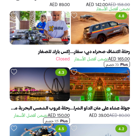
89.00 AED
142.00 AED
158.00 AED
نضمن أفضل الأسعار
4.8
رحلة اكتشاف صحراء دبي: سفاري الكثبان الحمراء، التزلج على الرمال وركوب الجمال
إكس بارك للصغار
165.00 AED
نضمن أفضل الأسعار
Closed
١٠٪ خصم
4.3
جولة عشاء على متن الداو الشراعي في خور دبي
رحلة غروب الشمس البحرية مع العشاء في مرسى دبي
80.00 AED
39.00 AED
150.00 AED
نضمن أفضل الأسعار
٢٠٪ خصم
4.5
4.2