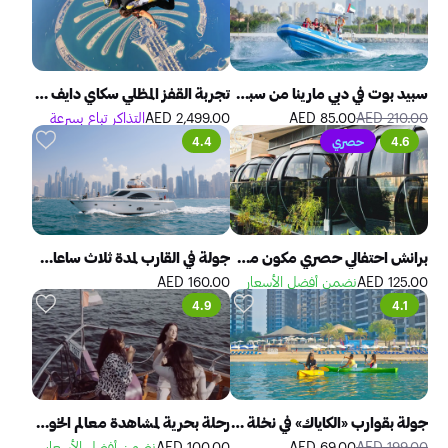
سبيد بوت في دبي مارينا من سبلاش تورز
تجربة القفز المظلي سكاي دايف دبي
210.00 AED
85.00 AED
2,499.00 AED
التذاكر تباع بسرعة
4.6
حصري
4.4
برانش احتفالي حصري مكون من طبقين - ذا بودز
جولة في القارب لمدة ثلاث ساعات في مرسى دبي مع وجبة غداء شهية
125.00 AED
نضمن أفضل الأسعار
160.00 AED
4.9
4.1
جولة بقوارب «الكاياك» في نخلة جميرا
رحلة بحرية لمشاهدة معالم الخور مع وجبات بيتزا غير محدودة
199.00 AED
69.00 AED
100.00 AED
نضمن أفضل الأسعار