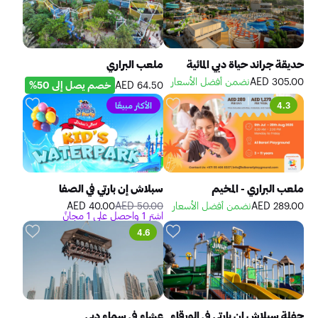
حديقة جراند حياة دبي المائية
ملعب البراري
305.00 AED
نضمن أفضل الأسعار
64.50 AED
خصم يصل إلى 50%
4.3
الأكثر مبيعًا
ملعب البراري - المخيم
سبلاش إن بارتي في الصفا
289.00 AED
نضمن أفضل الأسعار
50.00 AED
40.00 AED
اشترِ 1 واحصل على 1 مجانً
4.6
حفلة سبلاش إن بارتي في الورقاء
عشاء في سماء دبي