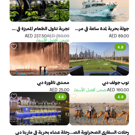
جولة بحرية لمدة ساعة في مرسى دبي.
تجربة تناول الطعام المميزة في مطعم ذا بودز
237.50 AED
250.00 AED
89.00 AED
نضمن أفضل الأسعار
4.8
توب جولف دبي
ممشى نافورة دبي
160.00 AED
نضمن أفضل الأسعار
25.00 AED
4.6
4.9
رحلات السفاري الصحراوية الصباحية في دبي: ركوب الكثبان الرملية والتزلج على الرمال وركوب الجمال
رحلة عشاء بحرية في مارينا دبي