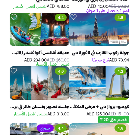
50.00 AED
40.00 AED
788.00 AED
نضمن أفضل الأسعار
اشترِ 1 واحصل على 1 مجانً
4.4
4.5
جولة ركوب القارب في نافورة دبي
حديقة أتلانتس أكوافنتشر المائية وأكواريوم لوست وورلد
73.94 AED
يُباع سريعًا
260.00 AED
234.00 AED
نضمن أفضل الأسعار
4.6
4.2
كومبو: برواز دبي + عرض الدلافين والفقمات - دبي دولفيناريوم
جلسة تصوير بفستان طائر في برج خليفة
151.00 AED
125.00 AED
313.00 AED
نضمن أفضل الأسعار
خصم حتى 20%
4.8
4.4
حصري