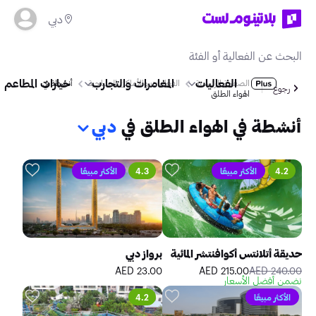
دبي
الفعاليات
المغامرات والتجارب
خيارات المطاعم
الصفحة الرئيسية
الفعاليات والأماكن السياحية
أنشطة في
رجوع
الهواء الطلق
أنشطة في الهواء الطلق في
دبي
4.2
الأكثر مبيعًا
4.3
الأكثر مبيعًا
حديقة أتلانتس أكوافنتشر المائية
برواز دبي
23.00 AED
215.00 AED
240.00 AED
نضمن أفضل الأسعار
الأكثر مبيعًا
4.2