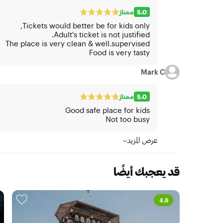
5.0
ممتاز
Tickets would better be for kids only,
Adult's ticket is not justified.
The place is very clean & well.supervised
Food is very tasty
Mark C
5.0
ممتاز
Good safe place for kids
Not too busy
عرض المزيد
قد يعجبك أيضًا
4.6