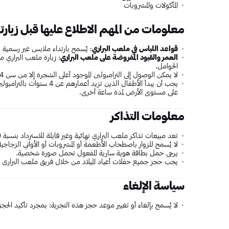
المأكولات والمشروبات
معلومات من المهم الاطلاع عليها قبل زيارت
قواعد اللباس في ملعب البراري
: يُسمح بارتداء ملابس غير رسمية 
العمر والقيود المفروضة على ملعب البراري
: زيارة ملعب البراري 
الحوامل.
لا يمكن الوصول إلى الترامبولين الموجود أعلى الشجرة إلا من سن 4 سنوات فصاعداً، والجوارب التي تُمسك باليد إلزامية.
يجب أن يبدأ الأطفال الذين تز
على مستوى الأرض لمدة ساعة أخرى.
معلومات التذاكر
تعد مبيعات تذاكر ملعب البراري نهائية وغير قابلة للاسترداد بنسبة 100%.
لا يُسمح للزوار باصطحاب الأطعمة أو المشروبات أو الأواني الزجاجية
يرجى حمل بطاقة هوية سارية المفعول تحمل صورة شخصية.
يجب حجز جميع حفلات أعياد الميلاد من خلال فريق ملعب البراري عب
سياسة الإلغاء
لا يُسمح بإلغاء أو تغيير موعد حجز هذه التجربة: بمجرد تأكيد الحجز،