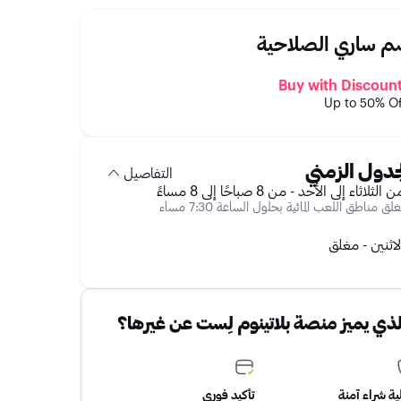
 ساري الصلاحية
Buy with Discoun
Up to 50% Of
جدول الزمني
التفاصيل
 الثلاثاء إلى الأحد - من 8 صباحًا إلى 8 مساءً
غلق مناطق اللعب المائية بحلول الساعة 7:30 مساء
لاثنين - مغلق
لذي يميز منصة بلاتينوم لِست عن غيرها؟
ة شراء آمنة
تأكيد فوري