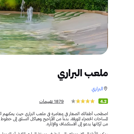
ملعب البراري
البراري
1879 تقييمات
4.2
اصطحب أطفالك الصغار في مغامرة في ملعب البراري حيث يمكنهم ال
المساحات الخضراء المورقة. بدءاً من الأراجيح وهياكل التسلق إلى خطوط
من أركانها يدعو إلى الاستكشاف والإثارة.
يمكن للأطفال الاستمتاع بالسباحة في حديقة البراري المائية، أو التجول 