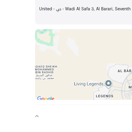
Wadi Al Safa 3, Al Barari, Seventh Heaven, Lower Ground Floor - Al Barari - دبي - United