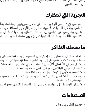
من السحر العربي.
التجربة التي تنتظرك
انغمسوا في عالم من المرح واللعب عبر شاطئ سيرينيتي، ومنطقة رشاشات
تسلّقوا وتحدّوا المسارات الخشبية الطبيعية، والأراجيح العملاقة، ومن
اقفزوا وتسابقوا عبر الترامبولين، وشِباك التسلق، ومسارات الحبال، وا
اكتشفوا عالمًا آمنًا ومتعدد المستويات يمزج بين متعة الماء، واللعب الح
ما تشمله التذاكر
واحة الأطفال الصغار المائية (حتى سن 4 سنوات) ومنطقة سبلاش زون (من 4 سنوات حتى 14 سنة)
ساعة واحدة كحد أقصى في المياه والشاطئ ومناطق سبلاش باد وساعة
دخول مجاني للأطفال أقل من 1 سنة أو ذوي الاحتياجات الخاصة*
1 دخول مجاني للبالغين مع كل طفل مصحوب مجاناً
لا يُسمح بدخول المأكولات والمشروبات الخارجية
يجب أن يبدأ الأطفال الذين تز
الأرضية لمدة ساعة أخرى
لا يمكن الوصول إلى الترامبولين من أعلى الشجرة إلا من عمر 4 سنوات فصاعداً فقط وجوارب التمسّك إلزامية.
الاستثناءات
خدمة النقل من وإلى