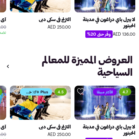
لا بيرل باي دراغون في مدينة
التزلج في سكي دبي
آي إ
الحبتور
0 AED
250.00 AED
نضمن
وفّر حتى 20%
136.00 AED
العروض المميزة للمعالم
السياحية
4.7
الأكثر مبيعًا
4.5
٢٥٪ خصم
لا بيرل باي دراغون في مدينة
التزلج في سكي دبي
آي إ
الحبتور
0 AED
250.00 AED