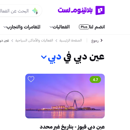
انضم لنا
الفعاليات
المغامرات والتجارب
الصفحة الرئيسية
الفعاليات والأماكن السياحية
عين دب
رجوع
عين دبي في
دبي
4.7
عين دبي فيوز - بتاريخ غير محدد