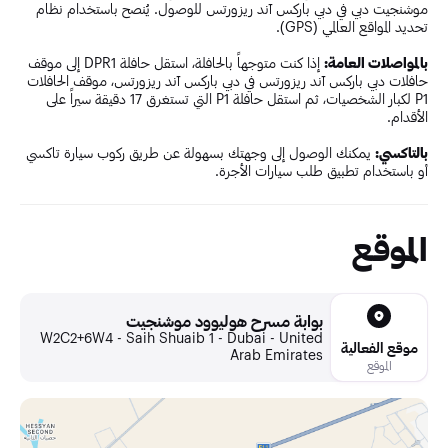
موشنجيت دبي في دبي باركس آند ريزورتس للوصول. يُنصح باستخدام نظام
تحديد المواقع العالمي (GPS).
بالمواصلات العامة:
إذا كنت متوجهاً بالحافلة، استقل حافلة DPR1 إلى موقف
حافلات دبي باركس آند ريزورتس في دبي باركس آند ريزورتس، موقف الحافلات
P1 لكبار الشخصيات، ثم استقل حافلة P1 التي تستغرق 17 دقيقة سيراً على
الأقدام.
بالتاكسي:
يمكنك الوصول إلى وجهتك بسهولة عن طريق ركوب سيارة تاكسي
أو باستخدام تطبيق طلب سيارات الأجرة.
الموقع
بوابة مسرح هوليوود موشنجيت
W2C2+6W4 - Saih Shuaib 1 - Dubai - United
موقع الفعالية
Arab Emirates
الموقع