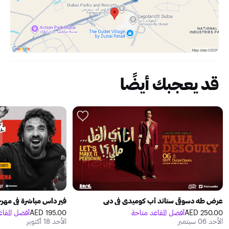
قد يعجبك أيضًا
عرض طه دسوقي ستاند أب كوميدي في دبي
فير داس مباشرة في مهرج
250.00 AED
أفضل المقاعد متاحة
195.00 AED
أفضل المقاع
الأحد 06 سبتمبر
الأحد 18 أكتوبر