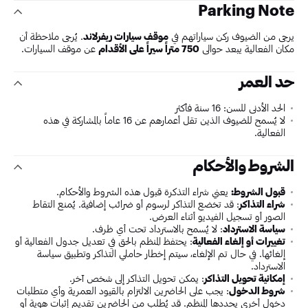
Parking Note
يرجى من الضيوف ركن سياراتهم في
موقف سيارات ريفرلاند
. يُرجى ملاحظة أن
مكان الفعالية يبعد حوالي
750 متراً سيراً على الأقدام
عن موقف السيارات.
حد العمر
الحد الأدنى للسن: 16 سنة فأكثر
لا يُسمح للضيوف الذين تقل أعمارهم عن 16 عاماً بالمشاركة في هذه
الفعالية.
الشروط والأحكام
قبول الشروط:
يعني شراء التذكرة قبول هذه الشروط والأحكام.
شراء التذاكر
: قد تخضع التذاكر لرسوم أو ضرائب إضافية. يُمنع التقاط
الصور أو تسجيل الفيديو أثناء العرض.
سياسة الاسترداد
: لا يُسمح بالاسترداد تحت أي ظرف.
تغييرات أو إلغاء الفعالية
: يحتفظ المنظم بالحق في تعديل جدول الفعالية أو
إلغائها. في حال تم الإلغاء، سيتم إخطار حاملي التذاكر وتطبيق سياسة
الاسترداد.
إمكانية تحويل التذاكر
: يمكن تحويل التذاكر إلى شخص آخر.
شروط الدخول
: يجب على الحاضرين الالتزام بالقيود العمرية وأي متطلبات
دخول أخرى يحددها المنظم. قد يُطلب من الحاضرين تقديم إثبات هوية أو