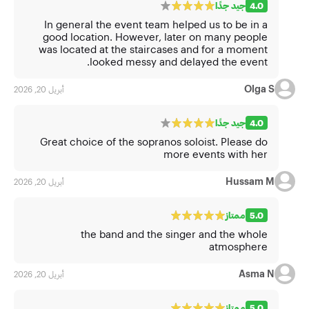
4.0
جيد جدًا
In general the event team helped us to be in a
good location. However, later on many people
was located at the staircases and for a moment
looked messy and delayed the event.
Olga S
أبريل 20, 2026
4.0
جيد جدًا
Great choice of the sopranos soloist. Please do
more events with her
Hussam M
أبريل 20, 2026
5.0
ممتاز
the band and the singer and the whole
atmosphere
Asma N
أبريل 20, 2026
5.0
ممتاز