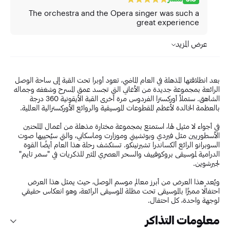
The orchestra and the Opera singer was such a
great experience
عرض المزيد
بعد انطلاقتها المذهلة في العام الماضي، تعود أوبرا تحت القبة إلى ساحة الوصل
الرائعة بمجموعة جديدة من الأغاني التي تجسد عمق المسرح وشغفه وجماله
الشاهق. ستملأ أوركسترا الفردوس مرة أخرى القبة الأيقونية 360 درجة
بالعظمة الخالدة لأعظم المقطوعات الموسيقية والروائع الأوركسترالية العالمية.
في أجواء لا مثيل لها، استمتع بمجموعة مختارة مذهلة من أعمال الملحنين
الأسطوريين مثل فيردي وبوتشيني وموزارت وماسكاني، والتي سيُحييها صوت
السوبرانو الرائع ألكساندرا تشيرنينكو. تستكشف رحلة هذا العام أيضًا القوة
الدرامية لموسيقى بروكوفييف والسحر العصري المثير للذكريات في "سمر تايم"
لجيرشوين.
ويُعد هذا العرض من أبرز معالم موسم الوصل، حيث يمثل هذا العرض
احتفالًا مميزًا بالموسيقى تحت مظلة الموسيقى الرائعة، وهو انعكاس حقيقي
لوجهة واحدة، كل احتفال.
معلومات التذاكر