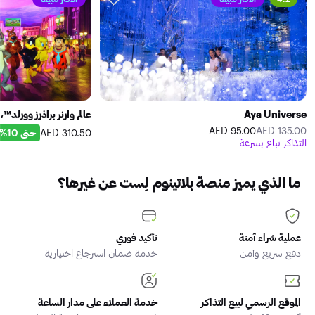
Aya Universe
عالم وارنر براذرز وورلد™،
95.00 AED
135.00 AED
حتى 10%
310.50 AED
التذاكر تباع بسرعة
ما الذي يميز منصة بلاتينوم لِست عن غيرها؟
عملية شراء آمنة
تأكيد فوري
دفع سريع وآمن
خدمة ضمان استرجاع اختيارية
الموقع الرسمي لبيع التذاكر
خدمة العملاء على مدار الساعة