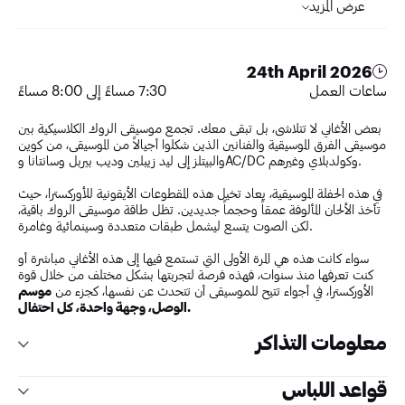
عرض المزيد
24th April 2026
ساعات العمل
7:30 مساءً إلى 8:00 مساءً
بعض الأغاني لا تتلاشى، بل تبقى معك. تجمع موسيقى الروك الكلاسيكية بين
موسيقى الفرق الموسيقية والفنانين الذين شكلوا أجيالاً من الموسيقى، من كوين
والبيتلز إلى ليد زيبلين وديب بيربل وسانتانا وAC/DC وكولدبلاي وغيرهم.
في هذه الحفلة الموسيقية، يعاد تخيل هذه المقطوعات الأيقونية للأوركسترا، حيث
تأخذ الألحان المألوفة عمقاً وحجماً جديدين. تظل طاقة موسيقى الروك باقية،
لكن الصوت يتسع ليشمل طبقات متعددة وسينمائية وغامرة.
سواء كانت هذه هي المرة الأولى التي تستمع فيها إلى هذه الأغاني مباشرة أو
كنت تعرفها منذ سنوات، فهذه فرصة لتجربتها بشكل مختلف من خلال قوة
الأوركسترا، في أجواء تتيح للموسيقى أن تتحدث عن نفسها، كجزء من
موسم
الوصل، وجهة واحدة، كل احتفال.
معلومات التذاكر
الدخول مجانًا
للأطفال من عمر
3 سنوات وأقل
قواعد اللباس
الدخول مجانًا
للأفراد
ذوي الاحتياجات الخاصة
مع مرافق واحد