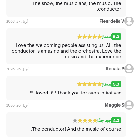
The show, the musicians, the music. The
conductor.
Fleurdelis V
أبريل 27, 2026
5.0
ممتاز
Love the welcoming people assisting us. All, the
conductor is amazing and the orchestra. Love the
music and the experience.
Renata P
أبريل 26, 2026
5.0
ممتاز
I loved it!!! Thank you for such initiatives!!!
Maggie S
أبريل 26, 2026
4.0
جيد جدًا
The conductor! And the music of course.