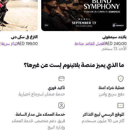
بلايند سيمفوني
التزلج في سكي دبي
240.00 AED
أفضل المقاعد متاحة
199.00 AED
يُباع سريعًا
الأحد 13 سبتمبر
ما الذي يميز منصة بلاتينوم لِست عن غيرها؟
عملية شراء آمنة
تأكيد فوري
دفع سريع وآمن
خدمة ضمان استرجاع اختيارية
الموقع الرسمي لبيع التذاكر
خدمة العملاء على مدار الساعة
أكثر من 10 مليون مستخدم
فريق دعم مخصص لخدمة العملاء
وإدارة البيع