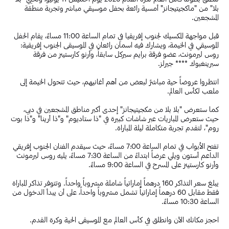
بلا" من "ماكجيتيجانز" أمسية رائعة بحفل موسيقي مباشر وتجربة منطقة
المشجعين.
قبل مواجهة المكسيك لجنوب إفريقيا في تمام الساعة 11:00 مساءً، يقام الحفل
الموسيقي في الخيمة، ويشارك فيه اسمان رائعان في الموسيقى الجنوب إفريقية:
روس ليرمونث، عضو فرقة برايم سيركل سابقاً، وأرنو كارستينز من فرقة
سبرينغبوك **** جيرلز.
انتظروا عروضاً حية مباشرً لبعض من أهم أغانيهم، حيث تتحول الخيمة إلى
ملعب لكأس العالم.
كما ستعرض "بلا بلا من مكجيتيجانز" إحدى أكبر مناطق المشجعين في دبي،
حيث ستعرض المباريات عبر شاشات كبيرة في "ذا ستاديوم" و"ذا أرينا" و"ذا بوت
روم"، لتقدم تجربة متكاملة ليلة المباراة.
تفتح الأبواب في تمام الساعة 7:00 مساءً، حيث سيقدم الفنان الجنوب إفريقي
الداعم أستون ويلي عرضاً ابتداءً من الساعة 7:30 مساءً، يليه روس ليرمونث
وأرنو كارستينز على المسرح في الساعة 9:00 مساءً.
يبلغ سعر التذاكر 160 درهماً إماراتياً شاملة مشروباً واحداً. وتتوفر تذاكر المباراة
فقط مقابل 60 درهماً إماراتياً تشمل مشروباً واحداً، على أن يبدأ الدخول من
الساعة 10:30 مساءً.
احجز مكانك الآن وانطلق في كأس العالم مع الموسيقى الحية وكرة القدم.