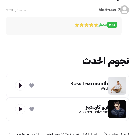
Matthew R
يونيو 13, 2026
5.0
ممتاز
نجوم الحدث
Ross Learmonth
Wild
أرنو كارستينز
Another Universe
تنطلق بطولة كأس العالم لكرة القدم 2026 يوم الخميس 11 يونيو، وتحيي "بلا