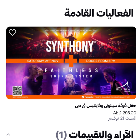
الفعاليات القادمة
حفل فرقة سينثوني وفايثليس في دبي
295.00 AED
السبت 21 نوفمبر
الآراء والتقييمات
(1)