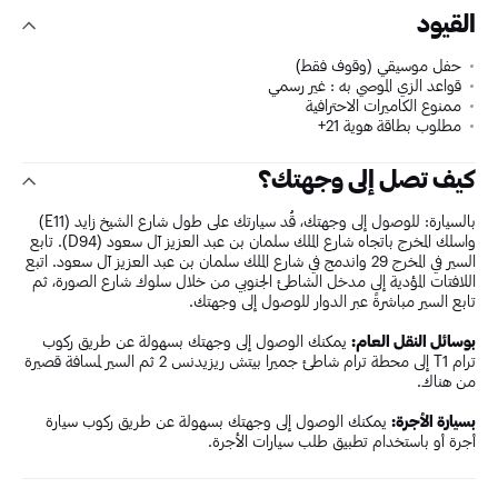
القيود
حفل موسيقي (وقوف فقط)
قواعد الزي الموصي به : غير رسمي
ممنوع الكاميرات الاحترافية
مطلوب بطاقة هوية 21+
كيف تصل إلى وجهتك؟
بالسيارة: للوصول إلى وجهتك، قُد سيارتك على طول شارع الشيخ زايد (E11)
واسلك المخرج باتجاه شارع الملك سلمان بن عبد العزيز آل سعود (D94). تابع
السير في المخرج 29 واندمج في شارع الملك سلمان بن عبد العزيز آل سعود. اتبع
اللافتات المؤدية إلى مدخل الشاطئ الجنوبي من خلال سلوك شارع الصورة، ثم
تابع السير مباشرةً عبر الدوار للوصول إلى وجهتك.
بوسائل النقل العام:
يمكنك الوصول إلى وجهتك بسهولة عن طريق ركوب
ترام T1 إلى محطة ترام شاطئ جميرا بيتش ريزيدنس 2 ثم السير لمسافة قصيرة
من هناك.
بسيارة الأجرة:
يمكنك الوصول إلى وجهتك بسهولة عن طريق ركوب سيارة
أجرة أو باستخدام تطبيق طلب سيارات الأجرة.