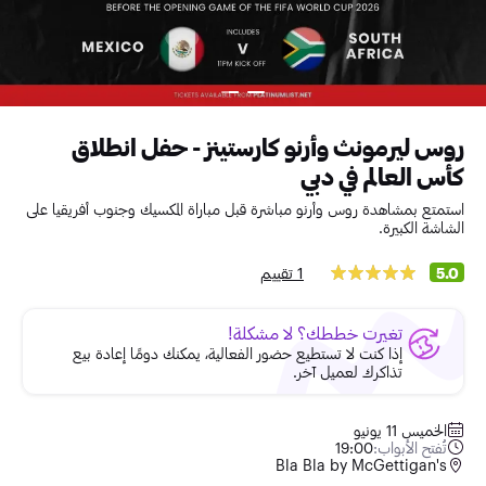
روس ليرمونث وأرنو كارستينز - حفل انطلاق
كأس العالم في دبي
استمتع بمشاهدة روس وأرنو مباشرة قبل مباراة المكسيك وجنوب أفريقيا على
الشاشة الكبيرة.
1 تقييم
5.0
تغيرت خططك؟ لا مشكلة!
إذا كنت لا تستطيع حضور الفعالية، يمكنك دومًا إعادة بيع
تذاكرك لعميل آخر.
الخميس 11 يونيو
تُفتح الأبواب:
19:00
Bla Bla by McGettigan's