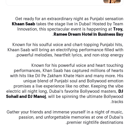
Get ready for an extraordinary night as Punjabi sensation
Khaan Saab
takes the stage live in Dubai! Hosted by Team
Innovation, this spectacular event is happening at
Troy,
.
Ramee Dream Hotel in Business Bay
Known for his soulful voice and chart-topping Punjabi hits,
Khaan Saab will bring an electrifying performance filled with
powerful melodies, heartfelt lyrics, and non-stop energy.
Known for his powerful voice and heart touching
performances, Khan Saab has captured millions of hearts
with hits like Dil Pe Zakham Khate Hain and many more. His
unique blend of Punjabi soul and Bollywood emotion
promises a live experience like no other. Keeping the vibe
electric all night long, Dubai’s favorite Bollywood masters,
DJ
Sohail and DJ Manoj
, will be spinning the ultimate Bollywood
tracks.
Gather your friends and immerse yourself in a night of music,
passion, and unforgettable memories at one of Dubai’s
premier nightlife destinations.