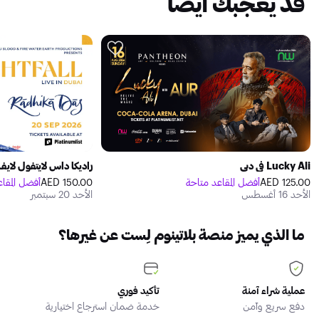
قد يعجبك أيضًا
Lucky Ali في دبي
راديكا داس لايتفول لايف
125.00 AED
أفضل المقاعد متاحة
150.00 AED
أفضل المقا
الأحد 16 أغسطس
الأحد 20 سبتمبر
ما الذي يميز منصة بلاتينوم لِست عن غيرها؟
عملية شراء آمنة
تأكيد فوري
دفع سريع وآمن
خدمة ضمان استرجاع اختيارية