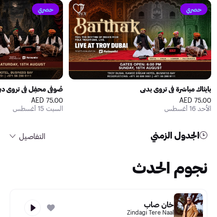
حصري
حصري
بايثاك مباشرة في تروي بدبي
صُوفي محفِل في تروي دب
75.00 AED
75.00 AED
الأحد 16 أغسطس
السبت 15 أغسطس
الجدول الزمني
التفاصيل
نجوم الحدث
خان صاب
Zindagi Tere Naal