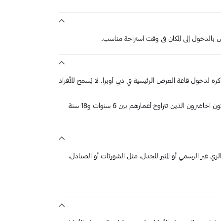
بالدخول إلى المكان في وقت استراحة مناسب.
6 سنوات فما فوق شراء تذكرة لدخول قاعة العرض الرئيسية في دبي أوبرا. لا يُسمح للأفراد
هذا العرض مناسب لمن هم في سن 6 سنوات فما فوق. يجب أن يكون الحاضرون الذين تتراوح أعمارهم بين 6 سنوات و18 سنة
ب الزي غير الرسمي أو المثير للجدل، مثل الشورتات أو الصنادل،