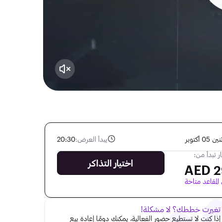
 05 أكتوبر
يبدأ العرض:
20:30
ر تبدأ من:
اختيار التذاكر
29
لمقاعد متاحة
تغيرت خططك؟ لا مشكلة!
إذا كنت لا تستطيع حضور الفعالية، يمكنك دومًا إعادة بيع