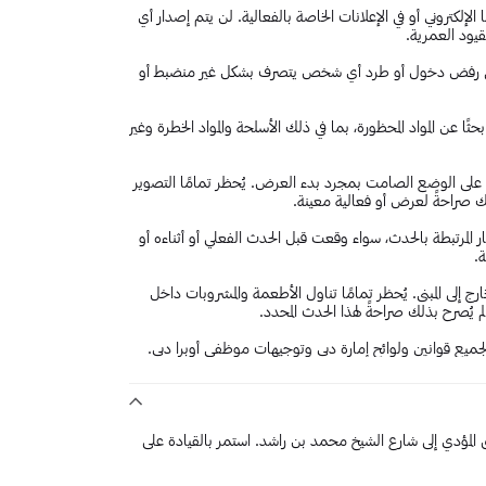
إلكتروني أو في الإعلانات الخاصة بالفعالية. لن يتم إصدار أي
قيود العمرية.
ض، في رفض دخول أو طرد أي شخص يتصرف بشكل غير منضبط أو
ا عن المواد المحظورة، بما في ذلك الأسلحة والمواد الخطرة وغير
ا على الوضع الصامت بمجرد بدء العرض. يُحظر تمامًا التصوير
ك صراحةً لعرض أو فعالية معينة.
 المرتبطة بالحدث، سواء وقعت قبل الحدث الفعلي أو أثناءه أو
ة.
ج إلى المبنى. يُحظر تمامًا تناول الأطعمة والمشروبات داخل
م يُصرح بذلك صراحةً لهذا الحدث المحدد.
لجميع قوانين ولوائح إمارة دبي وتوجيهات موظفي أوبرا دبي.
 زايد (E11)، انعطف إلى الطريق المؤدي إلى شارع الشيخ محمد بن راشد. استمر بالقيادة على