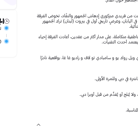
لافت من فريدي ميركوري إدهاش الجمهور والنقّاد، تخوض الفرقة
ال
اليابان، وعرضٍ تاريخي أول في بيروت (لبنان) ترك الجمهور
ائية.
تف
ية متكاملة. على مدار أكثر من عقدين، أعادت الفرقة إحياء
0
عتمد أحدث التقنيات.
 روك يو و سامبادي تو لاف و راديو غا غا، بواقعية نادرًا
رة في دبي وللمرة الأولى.
يُنتَج أو يُقدَّم من قبل أوبرا دبي.
مناسبة.