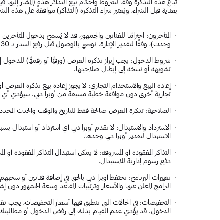
تُباع هذه التذكرة وفقًا لشروط وأحكام بيع التذاكر هذه (المشار إليها 
بعناية قبل الشراء، ويُعتبر شراء التذكرة (التذاكر) موافقةً على هذه ال
المتأخرون: احترامًا للفنانين والجمهور، قد لا يُسمح بدخول المتأخرين
وجدت)، وفقًا لتقدير الإدارة. نوصي بالوصول قبل رفع الستار بـ 30 دقيقة على الأقل لضمان الدخول في الوقت المناسب.
شروط الدخول: يجب إبراز تذكرة العرض (ورقيًّا أو رقميًّا) للدخول إل
تشويهه أو نسخه إلى إبطال صلاحيتها.
إعادة البيع والاستخدام التجاري: لا يجوز إعادة بيع تذكرة العرض أو
تجارية أخرى دون موافقة خطية مسبقة من أوبرا دبي. سيؤدي أي مخالف
الصلاحية: تذكرة العرض صالحة فقط للتاريخ والوقت والحدث المحدد
الاسترداد والاستبدال: لا تقدم أوبرا دبي أي استرداد أو استبدال 
الاستبدال لتقدير أوبرا دبي وحدها.
التذاكر المفقودة أو المسروقة: لا يمكن استبدال التذاكر المفقودة أو 
دفع رسوم إدارية للاستبدال.
تغييرات البرنامج: تحتفظ أوبرا دبي بالحق في إضافة فنانين أو سحبه
البرامج المعلن عنها والأسعار وترتيبات المقاعد وسعة الجمهور دون
التخفيضات: في الحالات التي تنطبق فيها أسعار التخفيضات، يجب تقد
الدخول. قد يؤدي عدم القيام بذلك إلى رفض الدخول أو مطالبتك