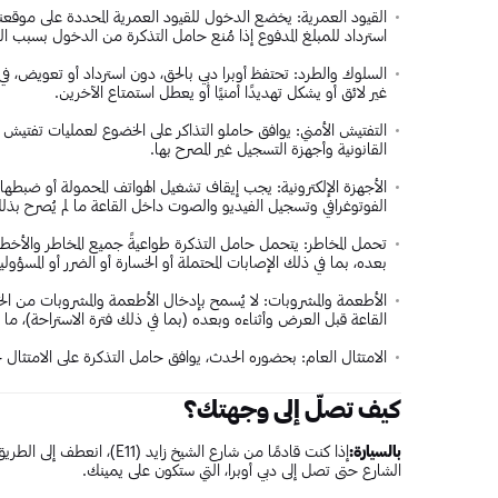
القيود العمرية: يخضع الدخول للقيود العمرية المحددة على موقعنا ال
استرداد للمبلغ المدفوع إذا مُنع حامل التذكرة من الدخول بسبب ال
السلوك والطرد: تحتفظ أوبرا دبي بالحق، دون استرداد أو تعوي
غير لائق أو يشكل تهديدًا أمنيًا أو يعطل استمتاع الآخرين.
التفتيش الأمني: يوافق حاملو التذاكر على الخضوع لعمليات تفتيش بحثً
القانونية وأجهزة التسجيل غير المصرح بها.
الأجهزة الإلكترونية: يجب إيقاف تشغيل الهواتف المحمولة أو ضبطه
الفوتوغرافي وتسجيل الفيديو والصوت داخل القاعة ما لم يُصرح بذل
تحمل المخاطر: يتحمل حامل التذكرة طواعيةً جميع المخاطر والأخطار
بعده، بما في ذلك الإصابات المحتملة أو الخسارة أو الضرر أو المسؤولي
الأطعمة والمشروبات: لا يُسمح بإدخال الأطعمة والمشروبات من الخار
القاعة قبل العرض وأثناءه وبعده (بما في ذلك فترة الاستراحة)، ما ل
الامتثال العام: بحضوره الحدث، يوافق حامل التذكرة على الامتثال 
كيف تصلّ إلى وجهتك؟
بالسيارة:
إذا كنت قادمًا من شارع الشيخ
الشارع حتى تصل إلى دبي أوبرا، التي ستكون على يمينك.