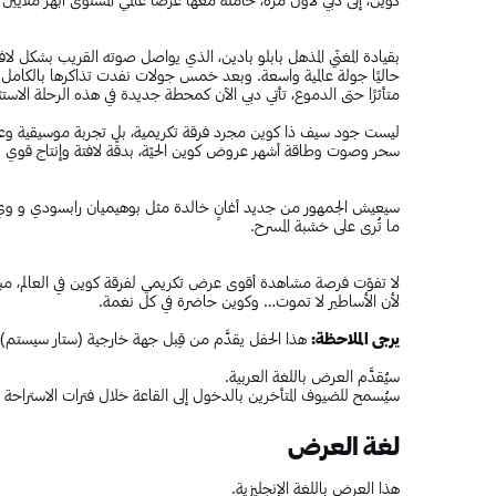
بقيادة المغنّي المذهل بابلو بادين، الذي يواصل صوته القريب بشكل 
حاليًا جولة عالمية واسعة. وبعد خمس جولات نفدت تذاكرها بالكامل في 
متأثرًا حتى الدموع، تأتي دبي الآن كمحطة جديدة في هذه الرحلة الاستثن
ليست جود سيف ذا كوين مجرد فرقة تكريمية، بل تجربة موسيقية وعاطف
سحر وصوت وطاقة أشهر عروض كوين الحيّة، بدقّة لافتة وإنتاج قوي ي
سيعيش الجمهور من جديد أغانٍ خالدة مثل بوهيميان رابسودي و وي ويل
ما تُرى على خشبة المسرح.
لا تفوّت فرصة مشاهدة أقوى عرض تكريمي لفرقة كوين في العالم، مباش
لأن الأساطير لا تموت… وكوين حاضرة في كل نغمة.
يرجى الملاحظة:
هذا الحفل يقدَّم من قِبل جهة خارجية (ستار سيستم)، ولا 
سيُقدَّم العرض باللغة العربية.
سيُسمح للضيوف المتأخرين بالدخول إلى القاعة خلال فترات الاستراحة ال
لغة العرض
هذا العرض باللغة الإنجليزية.