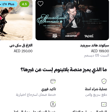
4.5
٢٥٪ خصم
سيكوند هاند سيرينيد
التزلج في سكي دبي
250.00 AED
199.00 AED
السبت 05 ديسمبر
ما الذي يميز منصة بلاتينوم لِست عن غيرها؟
عملية شراء آمنة
تأكيد فوري
دفع سريع وآمن
خدمة ضمان استرجاع اختيارية
الموقع الرسمي لبيع التذاكر
خدمة العملاء على مدار الساعة