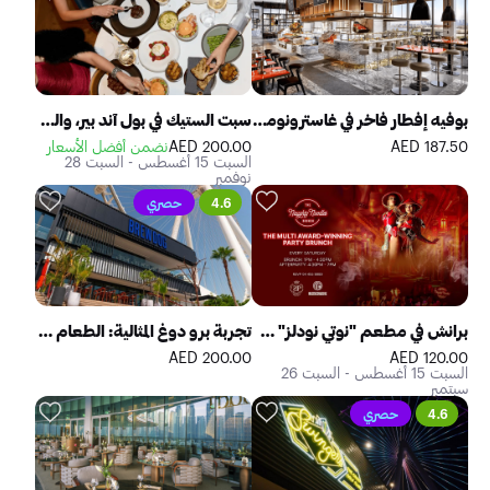
بوفيه إفطار فاخر في غاسترونومي أتلانتس ذا رويال
سبت الستيك في بول آند بير، والدورف أستوريا مركز دبي المالي العالمي
187.50 AED
200.00 AED
نضمن أفضل الأسعار
السبت 15 أغسطس - السبت 28
نوفمبر
4.6
حصري
برانش في مطعم "نوتي نودلز" من "فايف
تجربة برو دوغ المثالية: الطعام والمشروبات وتذوّق البيرة
200.00 AED
120.00 AED
السبت 15 أغسطس - السبت 26
سبتمبر
4.6
حصري