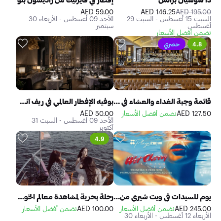
59.00 AED
146.25 AED
195.00 AED
السبت 15 أغسطس - السبت 29
الأحد 09 أغسطس - الأربعاء 30
أغسطس
سبتمبر
نضمن أفضل الأسعار
4.8
حصري
قائمة وجبة الغداء والعشاء في مطعم الشيف جوردن رامزي بريد ستريت كيتشن
بوفيه الإفطار العالمي في ريف آند بيف ستيك هاوس آند سي فود دبي
127.50 AED
نضمن أفضل الأسعار
50.00 AED
الأحد 09 أغسطس - السبت 31
أكتوبر
4.9
يوم للسيدات في ويت شيري من فايف لوكسي جميرا بيتش ريزيدنس
رحلة بحرية لمشاهدة معالم الخور مع وجبات بيتزا غير محدودة
245.00 AED
نضمن أفضل الأسعار
100.00 AED
نضمن أفضل الأسعار
الأربعاء 12 أغسطس - الأربعاء 30