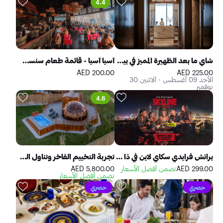
4.4
شاي ما بعد الظهيرة المميز في بيكوك ألي مركز دبي المالي العالمي
آسيا آسيا - قائمة طعام سنست بيير 7
200.00 AED
225.00 AED
الأحد 09 أغسطس - الاثنين 30
نوفمبر
4.6
برانش فرايدي سكاي لاين في ذا بنتهاوس
تجربة التخييم الفاخر وتناول الطعام في قباب المرموم الصحراوية في دبي
299.00 AED
نضمن أفضل الأسعار
5,800.00 AED
نضمن أفضل الأسعار
حصري
حصري