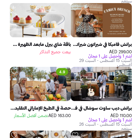
سبتمبر
برانش فاميكا في شيراتون شيراتون جميرا بيتش ريزيدنس
باقة شاي بيرل مابعد الظهيرة في بلاتوس أتلانتس النخلة
299.00 AED
بيعت جميع التذاكر
اشترِ 1 واحصل على 1 مجانً
السبت 15 أغسطس - السبت 29
أغسطس
4.9
برانش ديب ساوث سوشال في فايرليك غريل هاوس
حصة في الطبخ الإماراتي التقليدي والعشاء البدوي
110.00 AED
163.00 AED
نضمن أفضل الأسعار
اشترِ 1 واحصل على 1 مجانً
السبت 15 أغسطس - السبت 26
سبتمبر