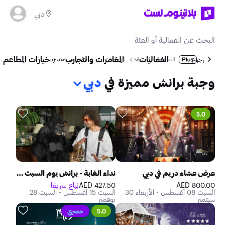
دبي
الفعاليات
المغامرات والتجارب
خيارات المطاعم
الصفحة الرئيسية
الفعاليات
وجبة برانش مميزة
رجوع
وجبة برانش مميزة في
دبي
5.0
عرض عشاء دريم في دبي
نداء الغابة - برانش يوم السبت في مطعم أفريكان كوين
800.00 AED
427.50 AED
يُباع سريعًا
السبت 08 أغسطس - الأربعاء 30
السبت 15 أغسطس - السبت 28
سبتمبر
نوفمبر
5.0
حصري