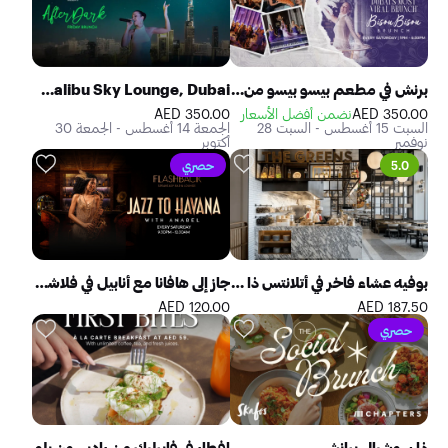
برنش في مطعم بيسو بيسو من فايف لوكس جميرا بيتش ريزيدنس
After Dark Friday Brunch at Malibu Sky Lounge, Dubai
350.00 AED
نضمن أفضل الأسعار
350.00 AED
السبت 15 أغسطس - السبت 28
الجمعة 14 أغسطس - الجمعة 30
نوفمبر
أكتوبر
5.0
حصري
بوفيه عشاء فاخر في أتلانتس ذا رويال
جاز إلى هافانا مع أنابيل في فلاشباك سبيك إيزي
120.00 AED
187.50 AED
حصري
ذا سوشيال برانش
إفطار في فايرليك من راديسون بلو