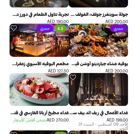
جولة سوينغرز جولف: الغولف والمشروبات وتجربة العشاء
تجربة تناول الطعام في دورز دبي مول
190.00 AED
200.00 AED
حصري
4.2
حصري
بوفيه عشاء جياردينو أوشن فيست
مطعم البوفيه الآسيوي زعفران في أتلانتس النخلة
127.50 AED
200.00 AED
غداء الأعمال في ريف آند بيف ستيك هاوس آند سي فود دبي
غداء مطبخ أريانا الفارسي في فندق أتلانتس رويال دبي
199.00 AED
270.00 AED
نضمن أفضل الأسعار
الأحد 09 أغسطس - السبت 31
أكتوبر