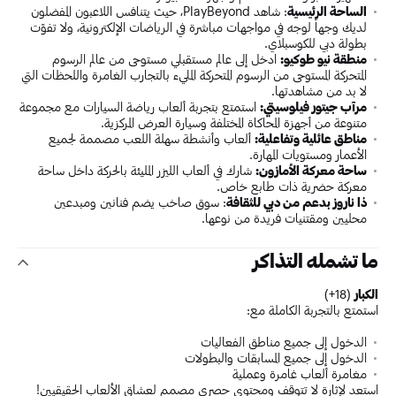
الساحة الرئيسية
: شاهد PlayBeyond، حيث يتنافس اللاعبون المفضلون
لديك وجهاً لوجه في مواجهات مباشرة في الرياضات الإلكترونية، ولا تفوّت
بطولة دبي للكوسبلاي.
منطقة نيو طوكيو:
ادخل إلى عالم مستقبلي مستوحى من عالم الرسوم
المتحركة المستوحى من الرسوم المتحركة المليء بالتجارب الغامرة واللحظات التي
لا بد من مشاهدتها.
مرآب جيتور فيلوسيتي
:
استمتع بتجربة ألعاب رياضة السيارات مع مجموعة
متنوعة من أجهزة المحاكاة المختلفة وسيارة العرض المركزية.
مناطق عائلية وتفاعلية:
ألعاب وأنشطة سهلة اللعب مصممة لجميع
الأعمار ومستويات المهارة.
ساحة معركة الأمازون:
شارك في ألعاب الليزر المليئة بالحركة داخل ساحة
معركة حضرية ذات طابع خاص.
ذا ناروز بدعم من دبي للثقافة
: سوق صاخب يضم فنانين ومبدعين
محليين ومقتنيات فريدة من نوعها.
ما تشمله التذاكر
الكبار
(18+)
استمتع بالتجربة الكاملة مع:
الدخول إلى جميع مناطق الفعاليات
الدخول إلى جميع المسابقات والبطولات
مغامرة ألعاب غامرة وعملية
استعد لإثارة لا تتوقف ومحتوى حصري مصمم لعشاق الألعاب الحقيقيين!