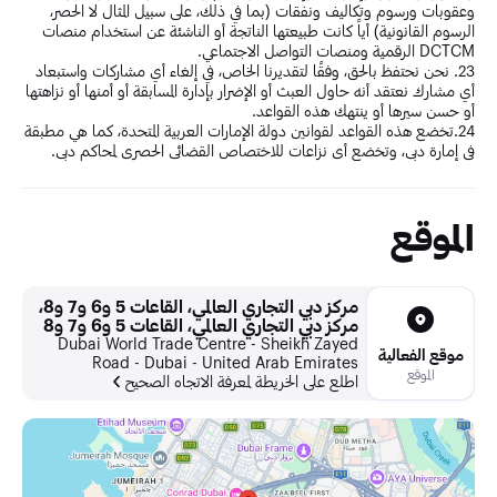
وعقوبات ورسوم وتكاليف ونفقات (بما في ذلك، على سبيل المثال لا الحصر،
الرسوم القانونية) أياً كانت طبيعتها الناتجة أو الناشئة عن استخدام منصات
DCTCM الرقمية ومنصات التواصل الاجتماعي.
23. نحن نحتفظ بالحق، وفقًا لتقديرنا الخاص، في إلغاء أي مشاركات واستبعاد
أي مشارك نعتقد أنه حاول العبث أو الإضرار بإدارة المسابقة أو أمنها أو نزاهتها
أو حسن سيرها أو ينتهك هذه القواعد.
24.تخضع هذه القواعد لقوانين دولة الإمارات العربية المتحدة، كما هي مطبقة
في إمارة دبي، وتخضع أي نزاعات للاختصاص القضائي الحصري لمحاكم دبي.
الموقع
مركز دبي التجاري العالمي، القاعات 5 و6 و7 و8،
مركز دبي التجاري العالمي، القاعات 5 و6 و7 و8
Dubai World Trade Centre - Sheikh Zayed
موقع الفعالية
Road - Dubai - United Arab Emirates
الموقع
اطلع على الخريطة لمعرفة الاتجاه الصحيح