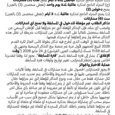
(ج) الشراء الناجح لتذكرة
عائلية لمدة يوم واحد
(تغطي شخصين (2) بالغين)
يمنح
دخولين (2)
(د) يمنح الشراء الناجح لتذكرة
عائلية
لمدة
3 أيام
(تغطي شخصين (2) بالغين)
ست (6) مشاركات
تذاكر الطلاب غير مؤهلة للدخول في المسابقة ولا تمنح أي اشتراكات.
ولتجنب أي شك، فإن التذاكر المؤهلة التي تم شراؤها قبل الإعلان الرسمي عن
المسابقة ستحصل تلقائياً على العدد المقابل من المشاركات، شريطة أن تظل هذه
التذاكر صالحة ولم يتم إلغاؤها أو استرداد قيمتها.
تبدأ المسابقة في الوقت الذي تُطرح فيه تذاكر بطولة كأس العالم لكرة القدم
2026 للبيع للجمهور لأول مرة عبر منصة بيع التذاكر الرسمية وتنتهي في
الساعة 11:59 مساءً (بالتوقيت العربي القياسي) في 24 مايو 2026 ("
وقت
الإغلاق
"). يشار إلى فترة المسابقة باسم "
فترة المسابقة
". يجوز لنا، وفقاً لتقديرنا
الخاص ودون إخطار المشتركين، تغيير تواريخ وأوقات فترة المسابقة.
عملية الاختيار والجوائز
8.يجوز للمشاركين الحصول على عدة مشاركات في المسابقة، وفقاً لآليات
الاشتراك المنصوص عليها في هذه الشروط والأحكام. يتم تحديد عدد المشاركات
لكل مشارك فقط من خلال عدد ونوع التذاكر المؤهلة التي تم شراؤها خلال
فترة المسابقة. تعتبر المشاركات التي لم يتم إنشاؤها وفقاً لهذه الشروط والأحكام،
أو التي تكون غير مكتملة أو تالفة أو غير مقروءة أو غير صالحة بأي شكل آخر،
باطلة. نحن لسنا مسؤولين عن أي مشاركات مفقودة أو متأخرة أو تم
توجيهها بشكل خاطئ أو لم يتم تسجيلها بشكل صحيح لأي سبب من الأسباب.
سيتم سحب أي مشاركة مرتبطة بتذكرة مستردة أو ملغاة أو ملغاة أو تذكرة
تم شراؤها تلقائياً وتعتبر باطلة. التذاكر المستردة أو الملغاة غير مؤهلة للمشاركة
في المسابقة.