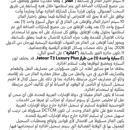
9.سيتم اختيار الفائز في المسابقة ("
الفائز
")، وفقاً لتقديرنا المطلق والمطلق، من
بين جميع المشاركات الصالحة التي يتم استلامها خلال فترة المسابقة عن طريق
السحب العشوائي. ويكون قرارنا بشأن المشاركة الفائزة نهائياً وملزماً وأنت
توافق على أنه لا يحق لك الاعتراض أو المطالبة فيما يتعلق باختيار الفائز.
10.سيتم اختيار الفائز والإعلان عن الفائز في أو حوالي أسبوع واحد (1) بعد
أسبوع واحد (1) بعد وقت الإغلاق من بين جميع المشاركات الصالحة التي تم
استلامها بحلول وقت الإغلاق. يوافق كل مشارك على أنه يجوز لنا استخدام
بيانات الاتصال المقدمة وقت شراء التذكرة للاتصال به فيما يتعلق بالمسابقة.
ويجوز أيضاً الإعلان عن الفائز عبر القنوات الإعلامية الرسمية لمهرجان دبي الدولي
2026، بما في ذلك منصات وسائل الإعلام الرقمية والاجتماعية.
11.تكون جائزة الفوز بالمسابقة (
"الجائزة
") على النحو التالي:
(أ
) سيارة واحدة (1) من طراز Jetour T2 Luxury Plus
. قد يختلف لون
السيارة ويخضع لتوافرها وقت استلام الجائزة.
بخلاف ما هو مذكور أعلاه، لن نكون مسؤولين عن مصاريف النقل والطعام
والمصاريف الأخرى في دبي، والنقل من وإلى مطار مغادرة الفائز من بلد إقامته،
و/أو أي مصاريف أخرى مرتبطة بالجائزة، بما في ذلك على سبيل المثال لا الحصر
تسجيل السيارة أو التأمين أو الوقود أو الصيانة أو أي تكاليف أخرى مرتبطة
بملكية أو استخدام الجائزة.
عندما لا يكون الفائز مقيمًا في دولة الإمارات العربية المتحدة، فإن أي شحن أو
نقل أو تخليص جمركي أو رسوم استيراد أو ضرائب أو غيرها من الخدمات
اللوجستية المطلوبة لتسليم أو تسجيل الجائزة خارج دولة الإمارات العربية
المتحدة تقع على عاتق الفائز وحده. لن تكون DCTCM مسؤولة عن ترتيب أو
تسهيل شحن أو تسليم الجائزة خارج دولة الإمارات العربية المتحدة.
يكون الفائز مسؤولاً عن الامتثال لأي قوانين ولوائح ومتطلبات التسجيل
المعمول بها في الولاية القضائية التي سيتم تسجيل الجائزة أو استخدامها فيها.