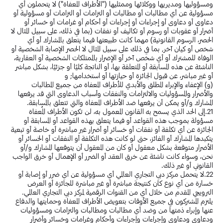
ومسؤوليها ومديريها ووكلائها وممثليها ("الأطراف المعفاة") لا يتحملون أي
مسؤولية عن أي مطالبات أو مطالبات أو التزامات أو التزامات أو مسؤولية أو
دعاوى أو دعاوى أو إجراءات أو إجراءات أو أحكام أو غرامات أو خسائر أو
أضرار أو عقوبات أو رسوم أو تكاليف أو نفقات (بما في ذلك، على سبيل المثال لا
الحصر، الرسوم القانونية) مهما كانت طبيعتها فيما يتعلق بالمشارك أو أي
شخص أو كيان آخر, بما في ذلك على سبيل المثال لا الحصر الإصابة الشخصية أو
الوفاة للمشترك أو أي شخص آخر أو الإضرار بالممتلكات الشخصية أو العقارية،
الناشئة عن هذه المسابقة أو المتعلقة بها، أو الناتجة كليًا أو جزئيًا، بشكل مباشر
أو غير مباشر، عن قبول الجائزة أو حيازتها أو استخدامها; و
(و) الإعفاء والإبراء المطلق والأبدي للأطراف المعفاة من جميع المطالبات
والأضرار والمسؤوليات والالتزامات والنفقات وأسباب الدعاوى التي قد يرفعها
المشارك و/أو يمكن أن يرفعها ضد الأطراف المعفاة والتي تتعلق بالمسابقة.
21.إلى الحد الذي يسمح به القانون المعمول به، لن تكون الأطراف المُعفاة
مسؤولة بموجب هذه القواعد أو فيما يتعلق بهذه القواعد أو المسابقة أو
الجائزة عن أي تكلفة أو نفقات أو خسائر أو أضرار غير مباشرة أو خاصة أو تبعية
يتكبدها المشارك أو الفائز، حتى لو كانت هذه التكلفة أو النفقات أو الخسائر أو
الأضرار متوقعة بشكل معقول أو كان من المعقول أن يتوقعها المشارك و/أو
نحن، وسواء كانت ناشئة عن خرق العقد أو الضرر أو الإهمال أو خرق الواجب
القانوني أو غير ذلك.
22.لا يتحمل مركز دبي التجاري العالمي أي مسؤولية عن أي ضرر أو إصابة أو
خسارة من أي نوع كان كنتيجة مباشرة أو غير مباشرة للجائزة أو العرض
الترويجي المقدم من خلال أي من القنوات الرقمية لمركز دبي التجاري العالمي.
يلتزم المشتركون في جميع الأوقات بتعويض الأطراف المعفاة وحمايتها والدفاع
عنها وإبراء ذمتها من وضد أي مطالبات ومطالبات والتزامات ومسؤوليات
ودعاوى ودعاوى وإجراءات وإجراءات وأحكام وغرامات وخسائر وأضرار