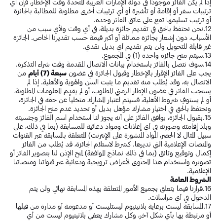
إذا لم يكن الفائز موجودًا في دولة الإمارات العربية المتحدة وقت الإخطار، فإن أي
ترتيبات سفر أو إقامة أو تأشيرة أو أي ترتيبات أخرى مطلوبة للمطالبة بالجائزة
أو ترتيب تسليمها تقع على عاتق الفائز وحده.
12.نحن نحتفظ بالحق في تقديم جائزة بديلة، في أي وقت ولأي سبب من
الأسباب، دون إشعار بجائزة مماثلة أو أكبر قيمة حسب تقديرنا الخاص. الجائزة
غير قابلة للتحويل ولن يتم تقديم أي بديل نقدي.
13.سيتم منح جائزة واحدة (1) في المجموع.
14.سوف نتصل بالفائز باستخدام بيانات الاتصال المقدمة وقت شراء التذكرة.
يجب على الفائز الإقرار بالإخطار وقبول الجائزة في غضون
سبعة (7) أيام
من
الاتصال به، وقد يُطلب منه تقديم ما يثبت السن والهوية والأهلية. إذا لم
يستجب الفائز في غضون الإطار الزمني المطلوب، أو لم يقدم المعلومات المطلوبة،
أو لم يستوفِ شروط الأهلية، فسيتم اعتبار المشارك متخلياً عن حقه في الجائزة،
ونحتفظ بالحق في اختيار مشارك مؤهل بديل أو تحديد عدم منح الجائزة.
15.بقبول الجائزة، يوافق الفائز على أنه يجوز لنا استخدام اسم الفائز وجنسيته
وبلد إقامته وصورته في أي إعلانات ومواد دعائية للمسابقة (بما في ذلك، على
سبيل المثال لا الحصر، المواد المنشورة على الإنترنت) المتعلقة بالمسابقة عبر القنوات
والمنصات الإعلامية التي نديرها. كشرط لاستلام الجائزة، قد يُطلب من الفائز
إكمال وتوقيع وثائق (بما في ذلك نماذج الموافقة) لمنح الإذن لنا بتصوير الفائز أو
تصويره واستخدام هذا المحتوى لأغراض ترويجية ودعائية عبر قنواتنا ومنصاتنا
الإعلامية.
الشروط العامة
16.قرارنا فيما يتعلق بجميع الأمور المتعلقة بهذه المسابقة نهائي ولن يتم
الدخول في أي مراسلات.
17.المسابقة ليست برعاية بلاتينيوم ليستليست أو مدعومة أو مدارة من قبلها
أو مرتبطة بها بأي شكل آخر، وكل مشارك يعفي بلاتينيوم ليست من أي