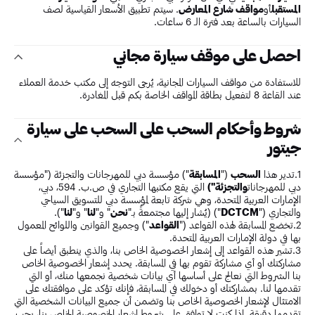
المستقبل
أو
مواقف شارع المعارض
. سيتم تطبيق الأسعار القياسية لصف
السيارات بالساعة بعد فترة الـ 6 ساعات.
احصل على موقف سيارة مجاني
للاستفادة من مواقف السيارات المجانية، يُرجى التوجه إلى مكتب خدمة العملاء
عند القاعة 8 لتفعيل بطاقة المواقف الخاصة بكم قبل المغادرة.
شروط وأحكام السحب على السحب على سيارة
جيتور
1.تدير هذا
السحب
("
المسابقة
") مؤسسة دبي للمهرجانات والتجزئة ("مؤسسة
دبي للمهرجانات
والتجزئة")
التي يقع مكتبها التجاري في ص.ب. 594، دبي،
الإمارات العربية المتحدة، وهي شركة تابعة لمؤسسة دبي للتسويق السياحي
والتجاري ("
DCTCM
") (يُشار إليها مجتمعةً بـ"
نحن
" و"
لنا
" و"
لنا
").
2.تخضع المسابقة لهذه القواعد ("
القواعد
") وجميع القوانين واللوائح المعمول
بها في دولة الإمارات العربية المتحدة.
3.تشير هذه القواعد إلى إشعار الخصوصية الخاص بنا، والذي ينطبق أيضاً على
مشاركتك أو أي مشاركة تقوم بها في المسابقة. يحدد إشعار الخصوصية الخاص
بنا الشروط التي نعالج على أساسها أي بيانات شخصية نجمعها منك، أو التي
تقدمها لنا. بمشاركتك أو دخولك في المسابقة، فإنك تؤكد على موافقتك على
الامتثال لإشعار الخصوصية الخاص بنا وتضمن أن جميع البيانات الشخصية التي
تقدمها دقيقة. إذا كنت لا توافق على شروط إشعار الخصوصية الخاص بنا، يجب