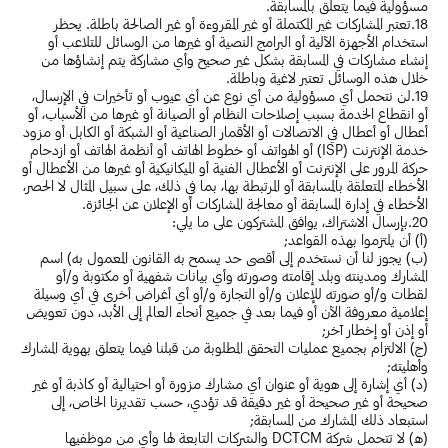
مسؤولية فيما يتعلق بالمسابقة.
18.تعتبر المشاركات غير المكتملة أو غير المقروءة أو غير الصالحة باطلة. يحظر
استخدام الأجهزة الآلية أو البرامج النصية أو غيرها من الوسائل للتلاعب أو
إنشاء مشاركات في المسابقة بشكل غير صحيح وأي مشاركة يتم إنشاؤها من
خلال هذه الوسائل تعتبر لاغية وباطلة.
19.لن نتحمل أي مسؤولية من أي نوع عن أي عيوب أو تأخيرات في الإرسال،
أو انقطاع الخدمة بسبب إصلاحات النظام أو الصيانة أو غيرها من الأسباب، أو
أعطال أو أعطال في الاتصالات أو الأقمار الصناعية أو الشبكة أو الكابل أو مزود
خدمة الإنترنت (ISP) أو الهواتف أو خطوط الهاتف أو أنظمة الهاتف أو ازدحام
حركة المرور على الإنترنت أو الأعطال الفنية أو الميكانيكية أو غيرها من الأعطال أو
الأخطاء المتعلقة بالمسابقة أو المرتبطة بها، بما في ذلك، على سبيل المثال لا الحصر،
الأخطاء في إدارة المسابقة أو معالجة المشاركات أو الإعلان عن الجائزة.
20.بإرسال الاشتراك، يوافق المشتركون على ما يلي:
(أ) أن يلتزموا بهذه القواعد;
(ب) يجوز لنا أن نستخدم إلى أقصى حد يسمح به القانون المعمول به) اسم
المشارك ومدينته وبلد إقامته وصورته وأي بيانات شفهية أو مكتوبة و/أو
لقطات و/أو صورته للإعلان و/أو التجارة و/أو أي أغراض أخرى في أي وسيلة
إعلامية معروفة الآن أو فيما بعد في جميع أنحاء العالم إلى الأبد، دون تعويض
أو إذن أو إخطار آخر;
(ج) الالتزام بجميع عمليات التحقق المطلوبة من قبلنا فيما يتعلق بهوية المشارك
وأهليته;
(د) أي إشارة إلى هوية أو عنوان أي مشارك مزورة أو احتيالية أو كاذبة أو غير
صحيحة أو غير صحيحة أو غير دقيقة قد تؤدي، حسب تقديرنا الخاص، إلى
استبعاد ذلك المشارك من المسابقة;
(ه) لا تتحمل شركة DCTCM والشركات التابعة لها وأي من موظفيها