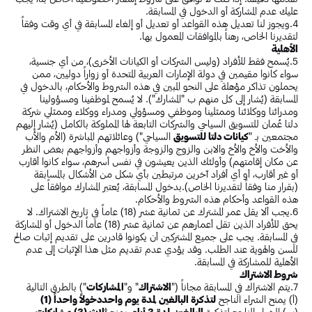
عليك عدم المشاركة أو الدخول في المسابقة.
4.ويجوز لنا تعديل هذه القواعد أو تعديل أو إلغاء المسابقة في أي وقت وفقاً
لتقديرنا الخاص، رهناً بالموافقات المعمول بها.
الأهلية
5.يُسمح فقط للأفراد (وليس الشركات أو الكيانات الأخرى)، من أي جنسية،
سواء كانوا مقيمين في دولة الإمارات العربية المتحدة أو زواراً دوليين، ممن
يحملون تذاكر مؤهلة على النحو المبين في هذه الشروط والأحكام، بالدخول في
المسابقة (يُشار إلى كل منهم ب "المشارك"). لا يُسمح لموظفينا ومسؤولينا
ومدرائنا ووكلائنا وممثلينا وموظفي ومسؤولي ومدراء ووكلاء وممثلي شركة
دلتا عُمان للتسويق السياحي والشركات التابعة لها المملوكة بالكامل (يُشار إليهم
مجتمعين بـ "
كيانات دلتا للتسويق
السياحي") وعائلاتهم المباشرة (الأم والأب
والأخت والأخ والأخ والابن والزوج والزوجة وأزواجهم وأزواجهم بغض النظر
عن مكان إقامتهم) وأولئك الذين يعيشون في نفس أسرهم، سواء كانوا أقارب
أو غير أقارب، أو أي أفراد آخرين مرتبطين بأي شكل من الأشكال بالمسابقة
(بقرار منا وفقاً لتقديرنا الخاص).بدخول المسابقة، يُعتبر المشارك موافقاً على
هذه القواعد وأحكام هذه الشروط والأحكام.
6.يجب ألا يقل عمر المشترك عن ثمانية عشر (18) عاماً في تاريخ الاشتراك. لا
يحق للأفراد الذين تقل أعمارهم عن ثمانية عشر (18) عاماً الدخول أو المشاركة
في المسابقة. يجب على جميع المشتركين أن يكونوا قادرين على تقديم إثبات صالح
للسن والهوية عند الطلب. وقد يؤدي عدم تقديم مثل هذا الإثبات إلى عدم
الأهلية للمشاركة في المسابقة.
شروط الاشتراك
7.يتم الاشتراك في المسابقة مجاناً ("
الاشتراك
" و"
المشاركات
") بالطرق التالية
(أ) يمنح الشراء الناجح
لتذكرة البالغين لمدة يوم واحد
دخولاً واحداً (1)
(ب) الشراء الناجح لتذكرة
البالغين لمدة 3 أيام
يمنح
ثلاث (3) مشاركات