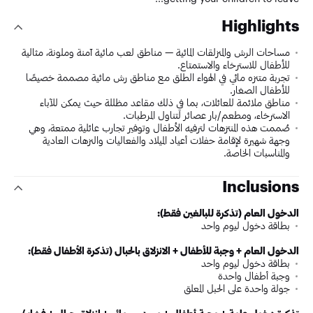
Highlights
مساحات الرش والمنزلقات المائية — مناطق لعب مائية آمنة وملونة، مثالية
للأطفال للاسترخاء والاستمتاع.
تجربة متنزه مائي في الهواء الطلق مع مناطق رش مائية مصممة خصيصًا
للأطفال الصغار.
مناطق ملائمة للعائلات، بما في ذلك مقاعد مظللة حيث يمكن للآباء
الاسترخاء، ومطعم/بار عصائر لتناول المرطبات.
صُممت هذه المنتزهات لترفيه الأطفال وتوفير تجارب عائلية ممتعة، وهي
وجهة شهيرة لإقامة حفلات أعياد الميلاد والفعاليات والنزهات العادية
والمناسبات الخاصة.
Inclusions
الدخول العام (تذكرة للبالغين فقط):
بطاقة دخول ليوم واحد
الدخول العام + وجبة للأطفال + الانزلاق بالحبال (تذكرة الأطفال فقط):
بطاقة دخول ليوم واحد
وجبة أطفال واحدة
جولة واحدة على الحبل المعلق