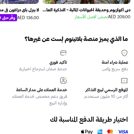
دبي أكواريوم وحديقة الحيوانات المائية – التذكرة العادية
لا بيرل باي دراغون في مدي
209.00 AED
نضمن أفضل الأسعار
وفّر حتى 20%
136.00 AED
ما الذي يميز منصة بلاتينوم لِست عن غيرها؟
عملية شراء آمنة
تأكيد فوري
دفع سريع وآمن
خدمة ضمان استرجاع اختيارية
الموقع الرسمي لبيع التذاكر
خدمة العملاء على مدار الساعة
أكثر من 10 مليون مستخدم
فريق دعم مخصص لخدمة العملاء
وإدارة البيع
اختيار طريقة الدفع المناسبة لك