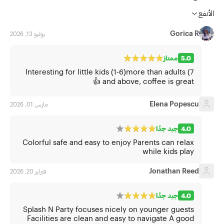
الأنفع
Gorica R
يوليو 13, 2026
5.0
ممتاز
Interesting for little kids (1-6)more than adults (7
and above, coffee is great 👍
Elena Popescu
مارس 01, 2026
4.0
جيد جدًا
Colorful safe and easy to enjoy Parents can relax
while kids play
Jonathan Reed
فبراير 20, 2026
4.0
جيد جدًا
Splash N Party focuses nicely on younger guests
Facilities are clean and easy to navigate A good