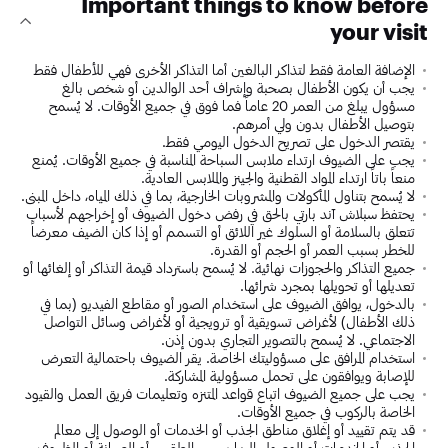
Important things to know before
your visit
الإضافة العامة فقط لتذاكر البالغين أما التذاكر الأخرى فهي للأطفال فقط
يجب أن يكون الأطفال بصحبة وإشراف أحد الوالدين أو شخص بالغ
مسؤول يبلغ من العمر 20 عاماً فما فوق في جميع الأوقات. لا يُسمح
بتوصيل الأطفال بدون ولي أمرهم.
يقتصر الدخول على تصريح الدخول اليومي فقط.
يجب على الضيوف ارتداء ملابس السباحة المناسبة في جميع الأوقات. يُمنع
منعاً باتاً ارتداء المواد القطنية والجينز والملابس العادية.
لا يُسمح بتناول المأكولات والمشروبات الخارجية، بما في ذلك المياه، داخل المبنى.
يحتفظ سبلاش آند بارتي بالحق في رفض دخول الضيوف أو إخراجهم لأسباب
تتعلق بالسلامة أو السلوك غير اللائق أو التسمم أو إذا كان الضيف معرضاً
للخطر بسبب العمر أو الحجم أو القدرة.
جميع التذاكر والحجوزات نهائية. لا يُسمح باسترداد قيمة التذاكر أو إلغائها أو
تعديلها أو تحويلها بمجرد شرائها.
بالدخول، يوافق الضيوف على استخدام الصور أو مقاطع الفيديو (بما في
ذلك الأطفال) لأغراض تسويقية أو ترويجية أو لأغراض وسائل التواصل
الاجتماعي. لا يُسمح بالتصوير التجاري بدون إذن.
استخدام المرافق على مسؤوليتك الخاصة. يقر الضيوف باحتمالية التعرض
للإصابة ويوافقون على تحمل مسؤولية المشاركة.
يجب على جميع الضيوف اتباع قواعد المتنزه وتعليمات فريق العمل والقيود
الخاصة بالركوب في جميع الأوقات.
قد يتم تقييد أو إغلاق مناطق الجذب أو الخدمات أو الوصول إلى معالم
الجذب أو الخدمات أو الوصول إليها بسبب الطقس أو الصيانة أو الظروف