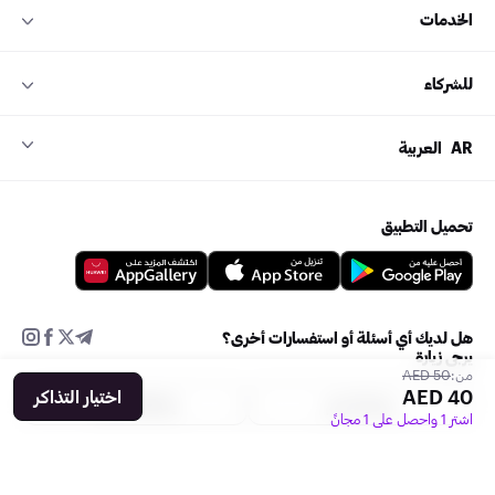
الخدمات
للشركاء
AR
العربية
تحميل التطبيق
هل لديك أي أسئلة أو استفسارات أخرى؟
يرجى زيارة
50 AED
من:
40 AED
اختيار التذاكر
مركز الدعم
إضافة فعالية
اشترِ 1 واحصل على 1 مجانً