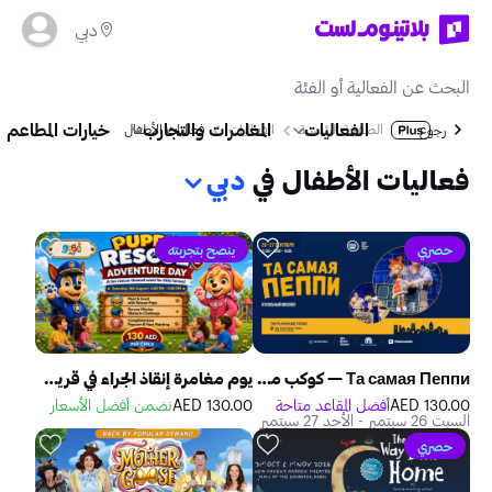
دبي
الفعاليات
المغامرات والتجارب
خيارات المطاعم
الصفحة الرئيسية
الفعاليات
فعاليات الأطفال
رجوع
فعاليات الأطفال في
دبي
حصري
ينصح بتجربته
Та самая Пеппи — كوكب مسرحي للدمى
يوم مغامرة إنقاذ الجراء في قرية جوجو
130.00 AED
أفضل المقاعد متاحة
130.00 AED
نضمن أفضل الأسعار
السبت 26 سبتمبر - الأحد 27 سبتمبر
حصري