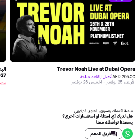
Trevor Noah Live at Dubai Opera
الب
027
295.00 AED
أفضل المقاعد متاحة
الأربعاء 25 نوفمبر - الخميس 26 نوفمبر
بيعت
منصة اكتشاف وتسويق المحتوى الترفيهي
هل لديك أي أسئلة أو استفسارات أخرى؟
يسعدنا تواصلك معنا
فريق الدعم