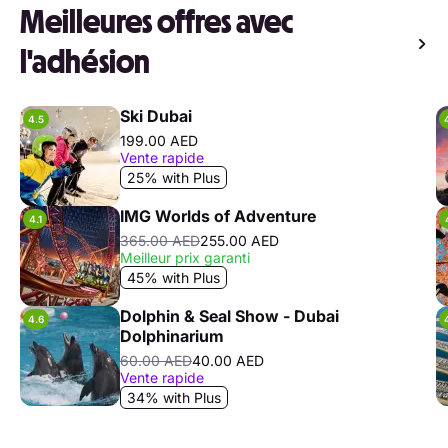
Meilleures offres avec
l'adhésion
Ski Dubai
4.5
199.00 AED
Vente rapide
25% with Plus
IMG Worlds of Adventure
4.1
365.00 AED
255.00 AED
Meilleur prix garanti
45% with Plus
Dolphin & Seal Show - Dubai
4.6
Dolphinarium
60.00 AED
40.00 AED
Vente rapide
34% with Plus