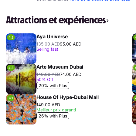
Attractions et expériences
Aya Universe
4.2
135.00 AED
95.00 AED
Selling fast
Arte Museum Dubai
4.3
149.00 AED
74.00 AED
50% Off
20% with Plus
House Of Hype-Dubai Mall
4.1
149.00 AED
Meilleur prix garanti
26% with Plus