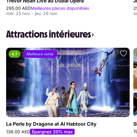
Trevor Noah Live au Dubai Opera
J
295.00 AED
Meilleures places disponibles
2
mer. 25 nov. - jeu. 26 nov.
s
Attractions intérieures
4.7
Meilleure vente
La Perle by Dragone at Al Habtoor City
S
1
136.00 AED
Épargnez 20% max