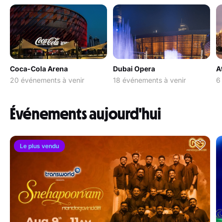
Coca-Cola Arena
Dubai Opera
A
20 événements à venir
18 événements à venir
6
Événements aujourd'hui
Le plus vendu