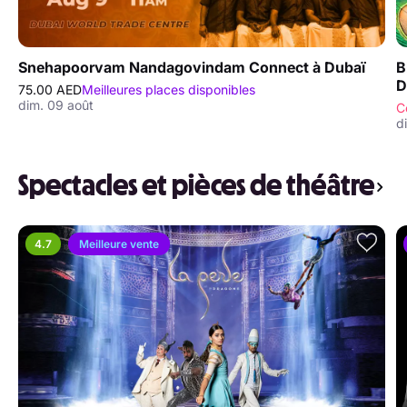
Snehapoorvam Nandagovindam Connect à Dubaï
B
D
75.00 AED
Meilleures places disponibles
dim. 09 août
C
d
Spectacles et pièces de théâtre
4.7
Meilleure vente