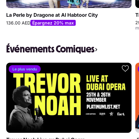
La Perle by Dragone at Al Habtoor City
T
2
136.00 AED
Épargnez 20% max
m
Événements Comiques
Le plus vendu