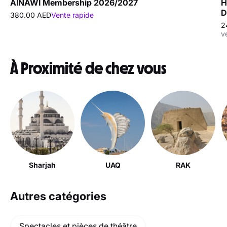
AINAWI Membership 2026/2027
H
D
380.00 AED
Vente rapide
2
v
À Proximité de chez vous
Sharjah
UAQ
RAK
Autres catégories
Spectacles et pièces de théâtre