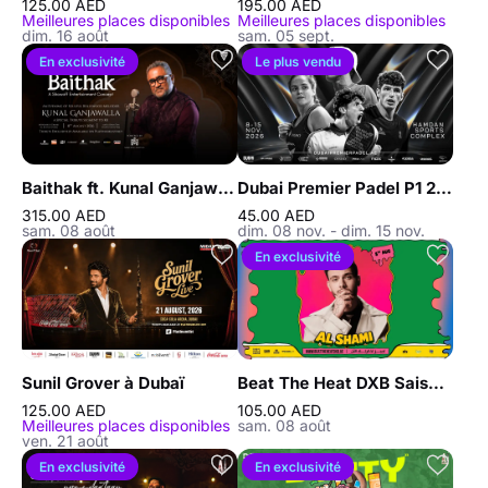
125.00 AED
195.00 AED
Meilleures places disponibles
Meilleures places disponibles
dim. 16 août
sam. 05 sept.
En exclusivité
Le plus vendu
Baithak ft. Kunal Ganjawalla à Dubaï
Dubai Premier Padel P1 2026
315.00 AED
45.00 AED
sam. 08 août
dim. 08 nov. - dim. 15 nov.
En exclusivité
Sunil Grover à Dubaï
Beat The Heat DXB Saison 5 avec Al Shami en concert au DWTC
125.00 AED
105.00 AED
Meilleures places disponibles
sam. 08 août
ven. 21 août
En exclusivité
En exclusivité