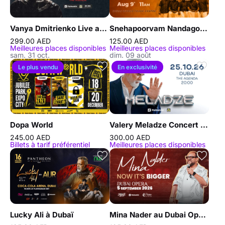
Vanya Dmitrienko Live at The Agenda
Snehapoorvam Nandagovindam Connect à Dubaï
299.00 AED
125.00 AED
Meilleures places disponibles
Meilleures places disponibles
sam. 31 oct.
dim. 09 août
Le plus vendu
En exclusivité
Dopa World
Valery Meladze Concert at The Agenda in Dubai
245.00 AED
300.00 AED
Billets à tarif préférentiel
Meilleures places disponibles
Lucky Ali à Dubaï
Mina Nader au Dubai Opera