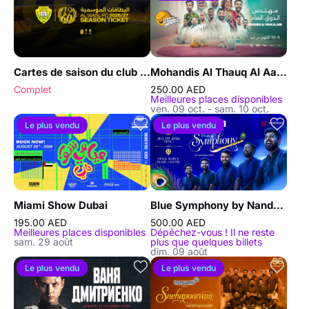
Cartes de saison du club sportif Al Wasl (saison 2026/2027)
Mohandis Al Thauq Al Aam au festival du Comedy Dubai
Complet
250.00 AED
Meilleures places disponibles
ven. 09 oct. - sam. 10 oct.
Le plus vendu
Le plus vendu
Miami Show Dubai
Blue Symphony by Nandagovindam Connect à Dubaï
195.00 AED
500.00 AED
Meilleures places disponibles
Dépêchez-vous ! Il ne reste
sam. 29 août
plus que quelques billets
dim. 09 août
Le plus vendu
Le plus vendu