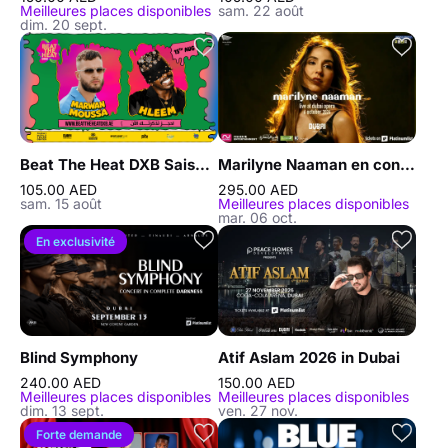
Meilleures places disponibles
sam. 22 août
dim. 20 sept.
Beat The Heat DXB Saison 5 avec Marwan Moussa et Hleem en live au DWTC
Marilyne Naaman en concert au Dubai Opera 2026
105.00 AED
295.00 AED
sam. 15 août
Meilleures places disponibles
mar. 06 oct.
En exclusivité
Blind Symphony
Atif Aslam 2026 in Dubai
240.00 AED
150.00 AED
Meilleures places disponibles
Meilleures places disponibles
dim. 13 sept.
ven. 27 nov.
Forte demande