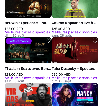
Bhuwin Experience - Noor-e-Daastan à Dubaï
Gaurav Kapoor en live à Dubaï
125.00 AED
125.00 AED
Meilleures places disponibles
Meilleures places disponibles
dim. 30 août
sam. 29 août
Forte demande
Thaalam Beats avec Benny Dayal, Usha Uthup et Thaikkudam Bridge à Dubaï
Taha Desouky - Spectacle de stand-up à Dubaï
125.00 AED
250.00 AED
Meilleures places disponibles
Meilleures places disponibles
sam. 15 août
dim. 06 sept.