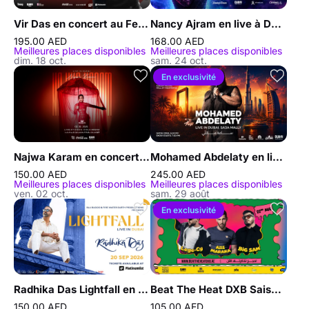
Vir Das en concert au Festival de l’humour de Dubaï
Nancy Ajram en live à Dubaï
195.00 AED
168.00 AED
Meilleures places disponibles
Meilleures places disponibles
dim. 18 oct.
sam. 24 oct.
En exclusivité
Najwa Karam en concert à Dubaï
Mohamed Abdelaty en live à Dubaï, Sa3a Mally
150.00 AED
245.00 AED
Meilleures places disponibles
Meilleures places disponibles
ven. 02 oct.
sam. 29 août
En exclusivité
Radhika Das Lightfall en concert à Dubaï
Beat The Heat DXB Saison 5 avec Marwan Moussa et Hleem en live au DWTC
150.00 AED
105.00 AED