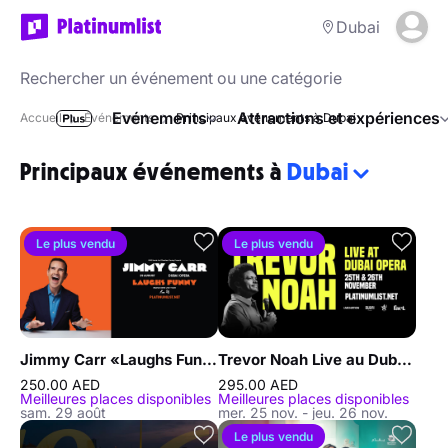
Dubai
Evénements
Attractions et expériences
Accueil
Événements
Principaux événements à Dubai
Principaux événements à
Dubai
Le plus vendu
Le plus vendu
Jimmy Carr «Laughs Funny» en live au Dubai Opera
Trevor Noah Live au Dubai Opera
250.00 AED
295.00 AED
Meilleures places disponibles
Meilleures places disponibles
sam. 29 août
mer. 25 nov. - jeu. 26 nov.
Le plus vendu