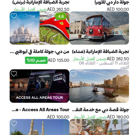
جولة دار دبي للأوبرا
تجربة الضيافة الإماراتية (برنش)
100.00 AED
262.50 AED
نضمن أفضل الأسعار
4.6
تجربة الضيافة الإماراتية (عشاء)
من دبي: جولة كاملة في أبوظبي وعالم فيراري (من دون تذاكر)
262.50 AED
نضمن أفضل الأسعار
135.00 AED
خصم 10%
الثلاثاء 11 أغسطس - الثلاثاء 06
أكتوبر
جولة قصة دبي مع خدمة النقل المشتركة (بدون وجبة)
The Ultimate Venue Experience - Access All Areas Tour
180.00 AED
نضمن أفضل الأسعار
100.00 AED