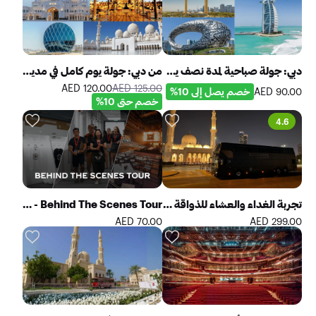
دبي: جولة صباحية لمدة نصف يوم في المدينة
من دبي: جولة يوم كامل في مدينة أبوظبي
120.00 AED
125.00 AED
90.00 AED
خصم يصل إلى 10%
خصم حتى 10%
4.6
تجربة الغداء والعشاء للذواقة في بوسترونوم دبي
The Ultimate Venue Experience - Behind The Scenes Tour
70.00 AED
299.00 AED