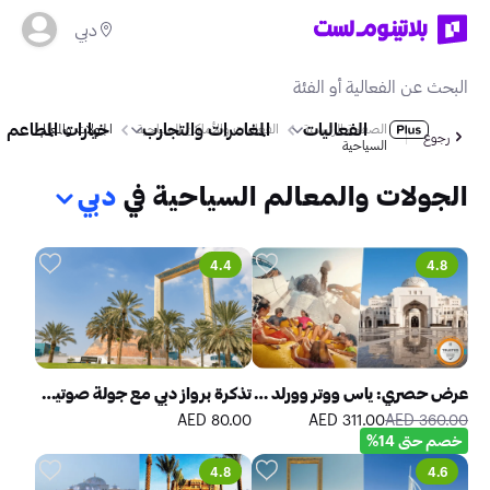
دبي
الفعاليات
المغامرات والتجارب
خيارات المطاعم
الصفحة الرئيسية
الفعاليات والأماكن السياحية
الجولات والمعالم
رجوع
السياحية
الجولات والمعالم السياحية في
دبي
4.4
4.8
عرض حصري: ياس ووتر وورلد أبوظبي + قصر الوطن
تذكرة برواز دبي مع جولة صوتية ذاتية التوجيه
80.00 AED
311.00 AED
360.00 AED
خصم حتى 14%
4.8
4.6