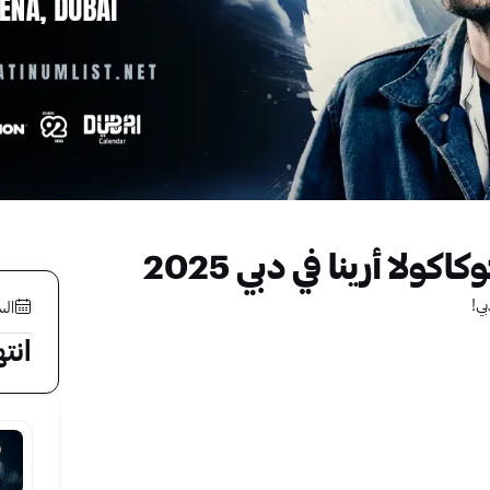
لا أرينا في دبي 2025
بي!
السبت
انت