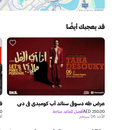
قد يعجبك أيضًا
عرض طه دسوقي ستاند أب كوميدي في دبي
في
250.00 AED
أفضل المقاعد متاحة
ED
الأحد 06 سبتمبر
الأح