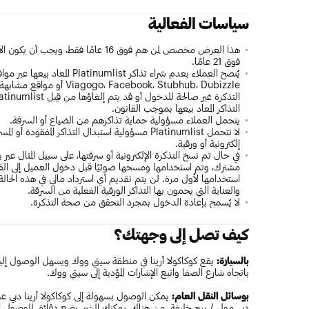
سياسات الفعالية
فوق 21 عامًا.
التذاكر المعاد بيعها بموجب القانون.
يتحمل العملاء مسؤولية حماية تذاكرهم من الضياع أو السرقة.
لا تتحمل Platinumlist مسؤولية استبدال التذاكر المف
إلكترونية أو ورقية.
في حال تم نسخ التذكرة الإلكترونية أو سرقتها، على سبيل المثال عبر ب
مشترك، وتم استخدامها ومسحها ضوئيًا قبل دخول العميل إلى الف
استخدامها لأول مرة. لن يتم تقديم أي استرداد مالي في هذه الحالة.
والعناية التي يحمون بها التذاكر الورقية الفعلية من السرقة.
لا يُسمح بإعادة الدخول بمجرد التحقق من صحة التذكرة.
كيف تصل إلى وجهتك؟
بالسيارة:
باتجاه شارع الصفا واتبع الإشارات المؤدية إلى سيتي ووك.
بوسائل النقل العام:
يمكن الوصول بسهولة إلى كوكاكولا أرينا دبي عن
دبي مول / برج خليفة. من هناك، يمكنك المشي بضع دقائق للوصول إلى