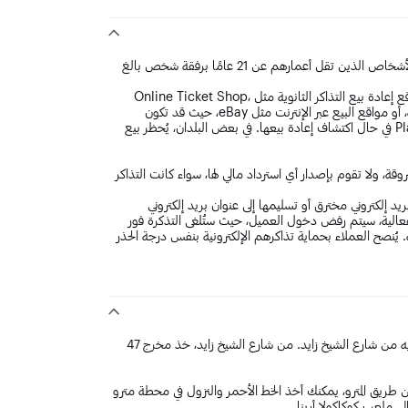
هذا العرض مخصص لمن هم فوق 16 عامًا فقط، ويجب أن يكون الأشخاص الذين تقل أعمارهم عن 21 عامًا برفقة شخص بالغ
يُنصح العملاء بعدم شراء تذاكر Platinumlist المعاد بيعها عبر مواقع إعادة بيع التذاكر الثانوية مثل Online Ticket Shop،
Viagogo، Facebook، Stubhub، Dubizzle أو مواقع مشابهة، أو مواقع البيع عبر الإنترنت مثل eBay، حيث قد تكون
التذكرة غير صالحة للدخول أو قد يتم إلغاؤها من قِبل Platinumlist في حال اكتشاف إعادة بيعها. في بعض البلدان، يُحظر بيع
قودة أو المسروقة، ولا تقوم بإصدار أي استرداد مالي لها، سواء كانت التذاكر
ريد إلكتروني مخترق أو تسليمها إلى عنوان بريد إلكتروني
عالية، سيتم رفض دخول العميل، حيث ستُلغى التذكرة فور
 يُنصح العملاء بحماية تذاكرهم الإلكترونية بنفس درجة الحذر
يقع كوكاكولا أرينا في منطقة سيتي ووك ويسهل الوصول إليه من شارع الشيخ زايد. من شارع الشيخ زايد، خذ مخرج 47
 طريق المترو، يمكنك أخذ الخط الأحمر والنزول في محطة مترو
 ملعب كوكاكولا أرينا.