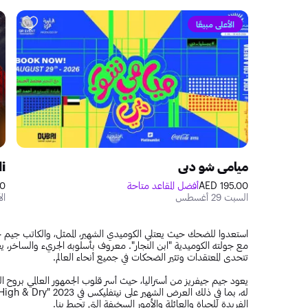
الأعلى مبيعًا
ميامي شو دبي
li
195.00 AED
أفضل المقاعد متاحة
ED
السبت 29 أغسطس
الأح
مع جولته الكوميدية "ابن النجار". معروف بأسلوبه الجريء والساخر، يع
تتحدى المعتقدات وتثير الضحكات في جميع أنحاء العالم.
يعود جيم جيفريز من أستراليا، حيث أسر قلوب الجمهور العالمي بروح 
الفريدة للحياة والعائلة والأمور السخيفة التي تحيط بنا.