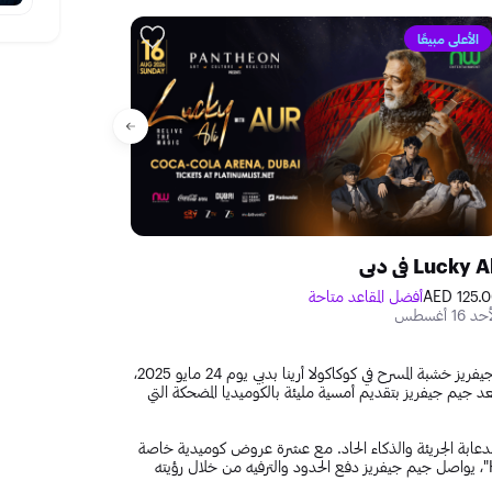
الأعلى مبيعًا
Lucky A في دبي
ver in Dubai
125.00 A
أفضل المقاعد متاحة
125.00 AED
أفضل ا
د 16 أغسطس
الجمعة 21 أغسطس
استعدوا للضحك حيث يعتلي الكوميدي الشهير، الممثل، والكاتب جيم جيفريز خشبة المسرح في كوكاكولا أرينا بدبي يوم 24 مايو 2025،
د جيم جيفريز بتقديم أمسية مليئة بالكوميديا المضحكة التي
الدعابة الجريئة والذكاء الحاد. مع عشرة عروض كوميدية خاصة
له، بما في ذلك العرض الشهير على نيتفليكس في 2023 "High & Dry"، يواصل جيم جيفريز دفع الحدود والترفيه من خلال رؤيته