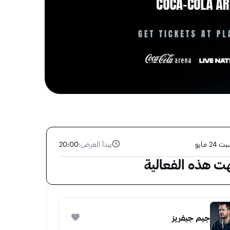
 24 مايو
يبدأ العرض:
20:00
هت هذه الفعالية
جيم جيفريز