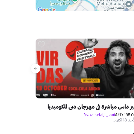
حصري
ر داس مباشرة في مهرجان دبي للكوميديا
كونال كامرا مبا
195.00 A
أفضل المقاعد متاحة
155.00 AED
د 18 أكتوبر
السبت 31 أكتوبر