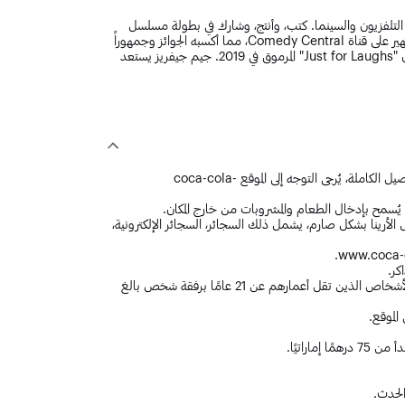
 التلفزيون والسينما. كتب، وأنتج، وشارك في بطولة مسلسل
"Legit" لشبكة FX، وقدم برنامج "The Jim Jefferies Show" الشهير على قناة Comedy Central، مما أكسبه الجوائز وجمهوراً
مخلصاً حول العالم. تم تسميته "الكوميدي الأفضل للسنة" في مهرجان "Just for Laughs" المرموق في 2019. جيم جيفريز يستعد
يمكن شراء تذاكر الفعاليات فقط من الوكلاء المعتمدين. لزيارة التفاصيل الكاملة، يُرجى التوجه إلى الموقع coca-cola-
ا يُسمح بإدخال الطعام والمشروبات من خارج المكان.
الأرينا بشكل صارم، يشمل ذلك السجائر، السجائر الإلكترونية،
كر.
هذا العرض مخصص لمن هم فوق 16 عامًا فقط، ويجب أن يكون الأشخاص الذين تقل أعمارهم عن 21 عامًا برفقة شخص بالغ
الموقع.
اراتيًا.
الحدث.