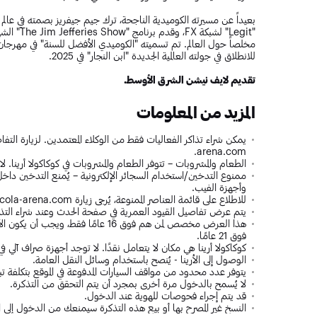
بعيداً عن مسيرته الكوميدية الناجحة، ترك جيم جيفريز بصمته في عالم
للانطلاق في جولته العالمية الجديدة "ابن النجار" في 2025.
تقديم لايف نيشن الشرق الأوسط.
المزيد من المعلومات
arena.com.
الطعام والمشروبات – تتوفر الطعام والمشروبات في كوكاكولا أرينا. ل
ممنوع التدخين/استخدام السجائر الإلكترونية – يُمنع التدخين داخل 
وأجهزة الفيب.
للاطلاع على قائمة العناصر الممنوعة، يُرجى زيارة www.coca-cola-arena.com.
يتم عرض تفاصيل القيود العمرية في صفحة الحدث وعند شراء التذا
فوق 21 عامًا.
كوكاكولا أرينا هي مكان لا يتعامل نقدًا. لا توجد أجهزة صراف آلي في 
الوصول إلى الأرينا - يُنصح باستخدام وسائل النقل العامة.
يتوفر عدد محدود من مواقف السيارات المدفوعة في الموقع بتكلفة تبدأ من 75 درهمًا إم
لا يُسمح بالدخول مرة أخرى بمجرد أن يتم التحقق من التذكرة.
قد يتم إجراء فحوصات للهوية عند الدخول.
النسخ غير المصرح بها أو بيع هذه التذكرة سيمنعك من الدخول إلى 