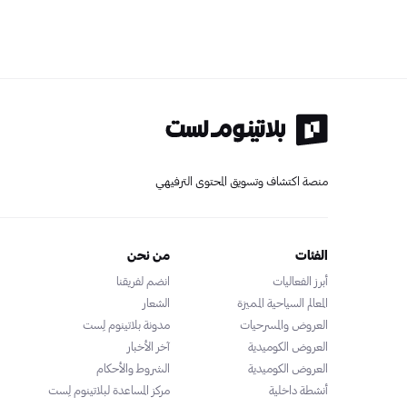
منصة اكتشاف وتسويق المحتوى الترفيهي
الفئات
من نحن
أبرز الفعاليات
انضم لفريقنا
المعالم السياحية المميزة
الشعار
العروض والمسرحيات
مدونة بلاتينوم لِست
العروض الكوميدية
آخر الأخبار
العروض الكوميدية
الشروط والأحكام
أنشطة داخلية
مركز المساعدة لبلاتينوم لِست