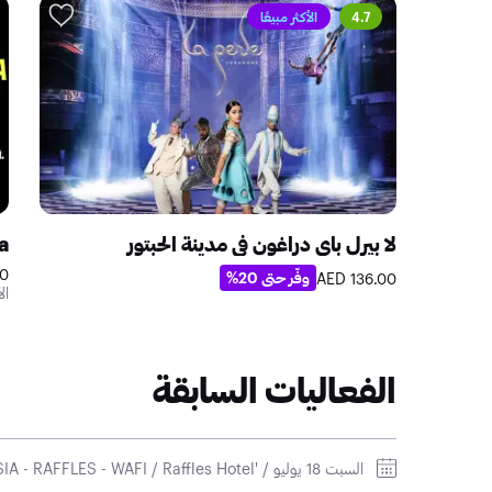
4.7
الأكثر مبيعًا
لا بيرل باي دراغون في مدينة الحبتور
a
ED
وفّر حتى 20%
136.00 AED
الأربعاء
الفعاليات السابقة
السبت 18 يوليو / 'FORBIDDEN' @ NEW ASIA - RAFFLES - WAFI / Raffles Hotel