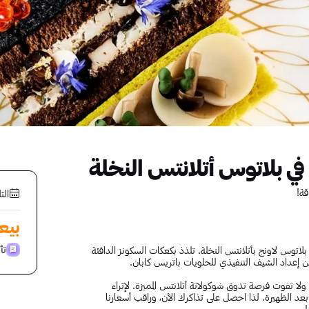
في بلاتوس أتلانتس النخلة
قة!
الثلاثا
بيع
تأ
بلاتوس لاونج بأتلانتس النخلة. تلذذ بكعكات السكونز الدافئة
إعداد الشيف التنفيذي للحلويات باتريس كابان.
 ولا تفوت فرصة تذوق شوكولاتة أتلانتس المميزة. لإثراء
عد الظهيرة. لذا احصل على تذاكرك الآن، وراقب أسعارنا
!