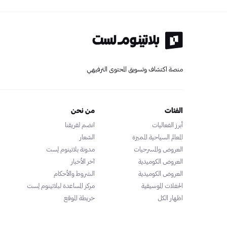
منصة اكتشاف وتسويق المحتوى الترفيهي
الفئات
من نحن
أبرز الفعاليات
انضم لفريقنا
المعالم السياحية المميزة
الشعار
العروض والمسرحيات
مدونة بلاتينوم لِست
العروض الكوميدية
آخر الأخبار
العروض الكوميدية
الشروط والأحكام
الحفلات الموسيقية
مركز المساعدة لبلاتينوم لِست
اظهار الكل
خريطة الموقع