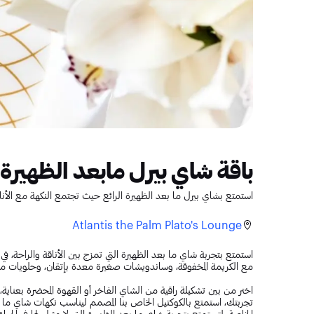
باقة شاي بيرل مابعد الظهيرة 
استمتع بشاي بيرل ما بعد الظهيرة الرائع حيث تجتمع النكهة مع الأنا
Atlantis the Palm Plato's Lounge
استمتع بتجربة شاي ما بعد الظهيرة التي تمزج بين الأناقة والراحة، في 
مع الكريمة المخفوقة، وساندويشات صغيرة معدة بإتقان، وحلويات من 
اختر من بين تشكيلة راقية من الشاي الفاخر أو القهوة المحضرة بعناية،
تجربتك، استمتع بالكوكتيل الخاص بنا المصمم ليناسب نكهات شاي ما ب
الخاصة، لتستمتع بتجربة شاي ما بعد الظهيرة التي لا مثيل لها في الحياة