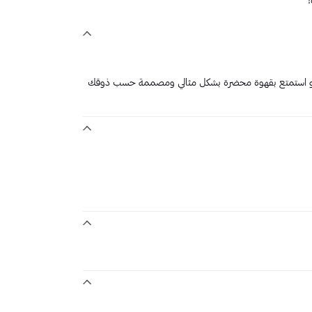
م أو استمتع بقهوة محضرة بشكل مثالي ومصممة حسب ذوقك