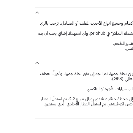
كمام وجميع أنواع الأحذية المغلقة أو الصنادل. يُرحب بالزي
تشمل الحجوزات بدقة ما هو مذكور في قسيمة الحجز في قسم ”ما تشمله التذاكر“ في priohub، وأي استهلاك إضافي يجب أن يتم
ير المطعم.
نتس.
ي نخلة جميرا، ثم اتجه إلى نفق نخلة جميرا. وأخيراً، انعطف
 (GPS).
سيارات الأجرة أو التاكسي.
: استقلّ الحافلة رقم 8 (محطة حافلات البراحة) إلى محطة حافلات فندق رويال ميراج 2-2، ثم استقلّ القطار
نتس أكوافينتشر، ثم استقلّ القطار الأحادي الذي يستغرق