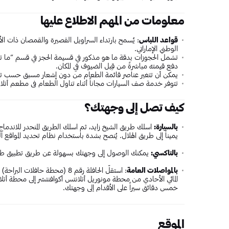
معلومات من المهم الاطلاع عليها
قواعد اللباس
: يُسمح بارتداء السراويل القصيرة والقمصان ذات الأ
الوطني الإماراتي.
دفع قيمته مباشرةً من قِبل الضيوف في المكان.
يمكن أن تتغير عناصر قائمة الطعام من دون إشعار مسبق حسب تقد
تتوفر خدمة صف السيارات مجاناً أثناء تناول الطعام في مطعم أتلا
كيف تصل إلى وجهتك؟
بالسيارة:
اسلك طريق الشيخ زايد، ثم اسلك الطريق المنحدر للاندماج ف
يميناً إلى طريق الهلال. يُنصح بشدة باستخدام نظام تحديد المواقع العالمي
بالتاكسي:
يمكنك الوصول إلى وجهتك بسهولة عن طريق تطبيق طلب 
بالمواصلات العامة
المائي الأحادي من محطة مونوريل أتلانتس أكوافنتشر إلى محطة أتلا
خمس دقائق سيراً على الأقدام إلى وجهتك.
الموقع