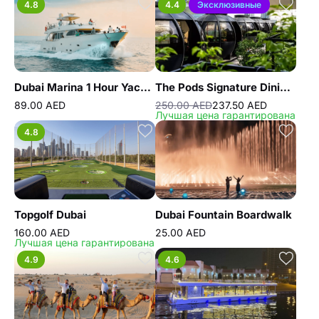
4.8
4.4
Эксклюзивные
Dubai Marina 1 Hour Yacht Tour
The Pods Signature Dining Experience
89.00 AED
250.00 AED
237.50 AED
Лучшая цена гарантирована
4.8
Topgolf Dubai
Dubai Fountain Boardwalk
160.00 AED
25.00 AED
Лучшая цена гарантирована
4.9
4.6