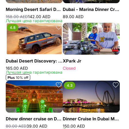
Morning Desert Safari Dubai with Dune Bashing, Sand Boarding & Camel Ride
Dubai - Marina Dinner Cruise
158.00 AED
142.00 AED
89.00 AED
Лучшая цена гарантирована
4.8
Dubai Desert Discovery: Red Dunes Safari, Sandboard & Camel Ride
XPark Jr
165.00 AED
Closed
Лучшая цена гарантирована
10% off
4.3
Dhow dinner cruise on Dubai creek
Dinner Cruise In Dubai Marina
80.00 AED
39.00 AED
150.00 AED