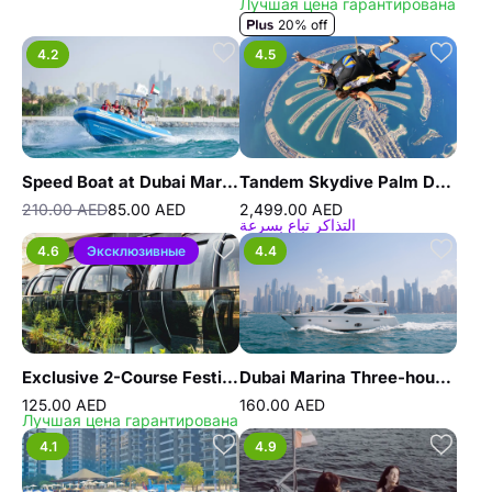
Лучшая цена гарантирована
20% off
4.2
4.5
Speed Boat at Dubai Marina by Splash Tours
Tandem Skydive Palm Drop Dubai
210.00 AED
85.00 AED
2,499.00 AED
التذاكر تباع بسرعة
4.6
Эксклюзивные
4.4
Exclusive 2-Course Festive Brunch – The Pods
Dubai Marina Three-hour Yacht Tour with Lunch
125.00 AED
160.00 AED
Лучшая цена гарантирована
4.1
4.9