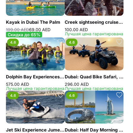
Kayak in Dubai The Palm
Creek sightseeing cruise with unlimited Pizza
199.00 AED
69.00 AED
100.00 AED
Лучшая цена гарантирована
Скидка до 65%
4.6
4.6
Dolphin Bay Experiences at Atlantis The Palm
Dubai: Quad Bike Safari, Camel Ride and Refreshments
575.00 AED
296.00 AED
Лучшая цена гарантирована
Лучшая цена гарантирована
4.6
4.6
Jet Ski Experience Jumeirah
Dubai: Half Day Morning City Tour