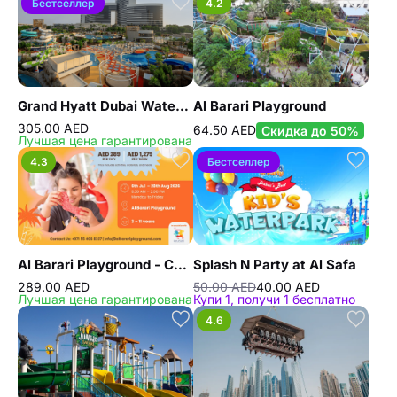
Бестселлер
4.2
Grand Hyatt Dubai Waterpark
Al Barari Playground
305.00 AED
64.50 AED
Скидка до 50%
Лучшая цена гарантирована
4.3
Бестселлер
Al Barari Playground - Camp
Splash N Party at Al Safa
289.00 AED
50.00 AED
40.00 AED
Лучшая цена гарантирована
Купи 1, получи 1 бесплатно
4.6