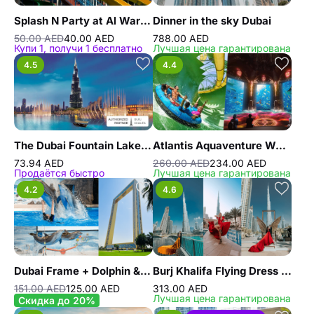
Splash N Party at Al Warqaa
Dinner in the sky Dubai
50.00 AED
40.00 AED
788.00 AED
Купи 1, получи 1 бесплатно
Лучшая цена гарантирована
4.5
4.4
The Dubai Fountain Lake Ride
Atlantis Aquaventure Waterpark And Lost World Aquarium
73.94 AED
260.00 AED
234.00 AED
Продаётся быстро
Лучшая цена гарантирована
4.2
4.6
Dubai Frame + Dolphin & Seal Show - Dubai Dolphinarium - Combo
Burj Khalifa Flying Dress Videography Shoot
151.00 AED
125.00 AED
313.00 AED
Лучшая цена гарантирована
Скидка до 20%