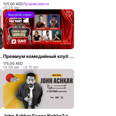
125.00 AED
Лучшие места
сб 29 авг
Высокий спрос
е комедии в Дубае
Премиум комедийный клуб The Laughter Factory «Тур август 2026»
175.00 AED
сб 08 авг - сб 15 авг
вживую на фестивале комедии в Дубае
John Achkar Feena Nehke? в прямом эфире на фестивале комедии в Дубае