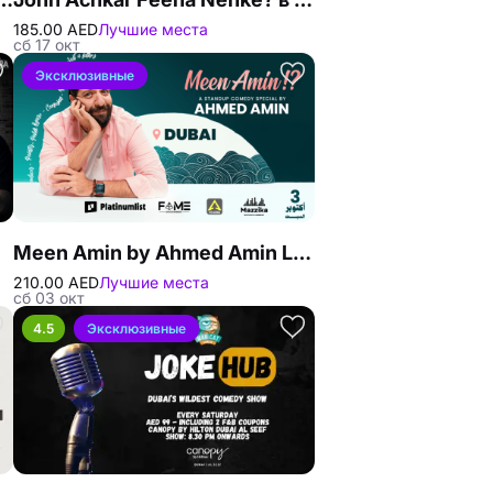
185.00 AED
Лучшие места
сб 17 окт
Эксклюзивные
Meen Amin by Ahmed Amin Live at The Agenda, Dubai
210.00 AED
Лучшие места
сб 03 окт
4.5
Эксклюзивные