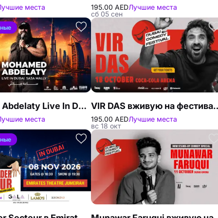
Лучшие места
195.00 AED
Лучшие места
сб 05 сен
вные
Mohamed Abdelaty Live In Dubai, Sa3a Mally
VIR DAS вживую на фестивал
Лучшие места
195.00 AED
Лучшие места
вс 18 окт
вные
Abdelkader Secteur в Emirates Theatre в Дубае
Munawar Faruqui 