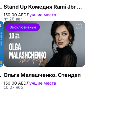
tre by QE2 in Dubai
Stand Up Комедия Rami Jbr в Дубае
150.00 AED
Лучшие места
пт 28 авг
Эксклюзивные
dy Festival
Ольга Малашченко. Стендап
150.00 AED
Лучшие места
сб 07 нбр