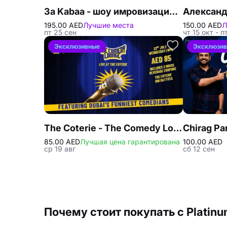
3a Kabaa - шоу имровизационной комедии в JAFZA One Convention Center
195.00 AED
Лучшие места
150.00 AED
Л
пт 25 сен
чт 15 окт - п
Эксклюзивные
Эксклюзи
The Coterie - The Comedy Lounge в Дубае
Chirag Pa
85.00 AED
Лучшая цена гарантирована
100.00 AED
ср 19 авг
сб 12 сен
Почему стоит покупать с Platinu