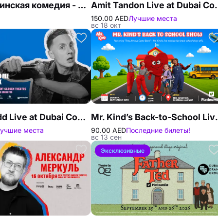
Гуджаратинская комедия - Tamee Pehla Jeva Nathi Rahya в Дубае
Amit Tandon Live a
150.00 AED
Лучшие места
вс 18 окт
Shane Todd Live at Dubai Comedy Festival
Mr. Kind’s Back-to-Sch
учшие места
90.00 AED
Последние билеты!
вс 13 сен
Эксклюзивные