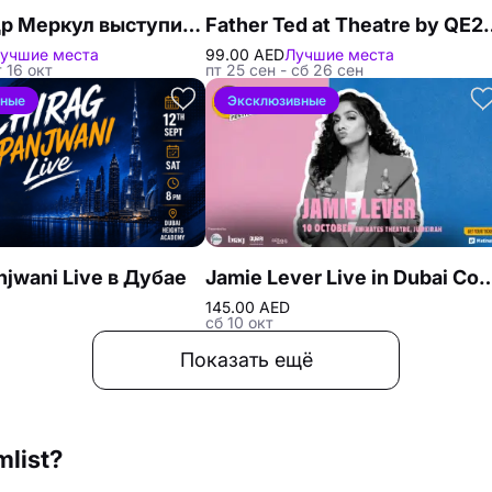
Александр Меркул выступит на Дубайском фестивале комедии
Father Ted at Thea
учшие места
99.00 AED
Лучшие места
т 16 окт
пт 25 сен - сб 26 сен
вные
Эксклюзивные
njwani Live в Дубае
Jamie Lever Live in Dubai Come
145.00 AED
сб 10 окт
Показать ещё
mlist?