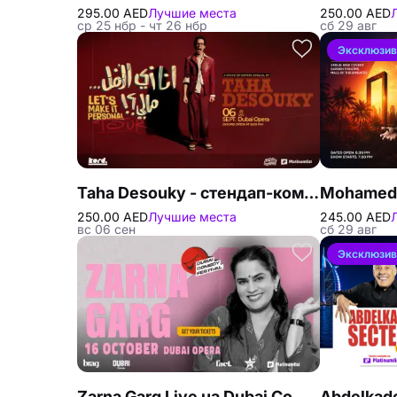
295.00 AED
Лучшие места
250.00 AED
ср 25 нбр - чт 26 нбр
сб 29 авг
Эксклюзи
Taha Desouky - стендап-комедия в Дубае
250.00 AED
Лучшие места
245.00 AED
вс 06 сен
сб 29 авг
Эксклюзи
Zarna Garg Live на Dubai Comedy Festival