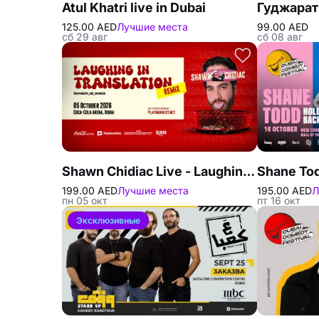
Atul Khatri live in Dubai
125.00 AED
Лучшие места
99.00 AED
сб 29 авг
сб 08 авг
Shawn Chidiac Live - Laughing in Translation Remix in Dubai
199.00 AED
Лучшие места
195.00 AED
Л
пн 05 окт
пт 16 окт
Эксклюзивные