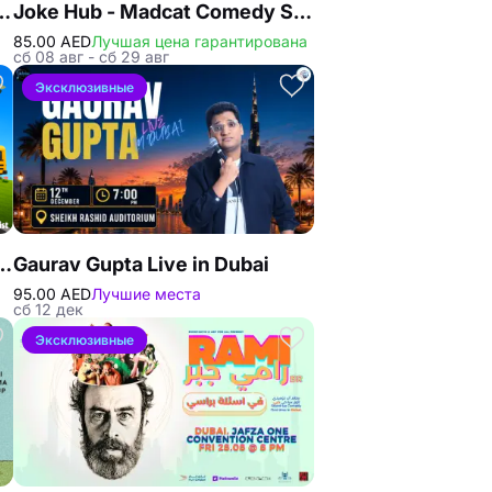
t Dubai Comedy Festival
Joke Hub - Madcat Comedy Show
85.00 AED
Лучшая цена гарантирована
сб 08 авг - сб 29 авг
Эксклюзивные
ool Live Show at The Junction in Dubai
Gaurav Gupta Live in Dubai
95.00 AED
Лучшие места
сб 12 дек
Эксклюзивные