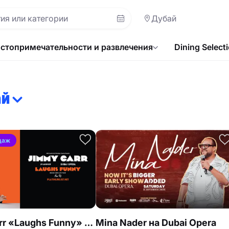
Дубай
стопримечательности и развлечения
Dining Select
ай
даж
Jimmy Carr «Laughs Funny» вживую в Dubai Opera
Mina Nader на Dubai Opera