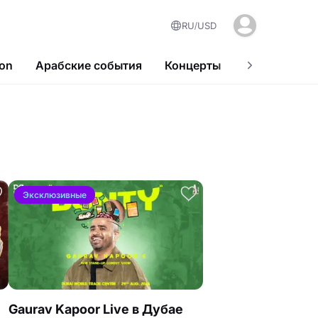
RU
USD
ion
Арабские события
Концерты
Популярные
Эксклюзивные
Gaurav Kapoor Live в Дубае