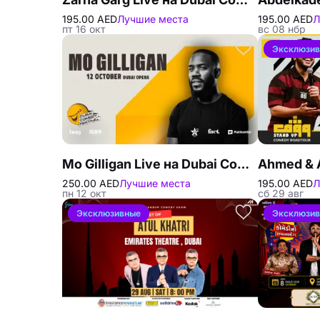
195.00 AED
Лучшие места
195.00 AED
Л
пт 16 окт
вс 08 нбр
Эксклюзи
Mo Gilligan Live на Dubai Comedy Festival
250.00 AED
Лучшие места
195.00 AED
Л
пн 12 окт
сб 29 авг
Эксклюзивные
Эксклюзи