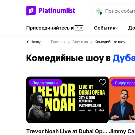
Присоединяйтесь к
События
До
Назад
Главная
События
Комедийные шоу
Комедийные шоу в
Дуб
Лидер продаж
Лидер про
Trevor Noah Live at Dubai Opera