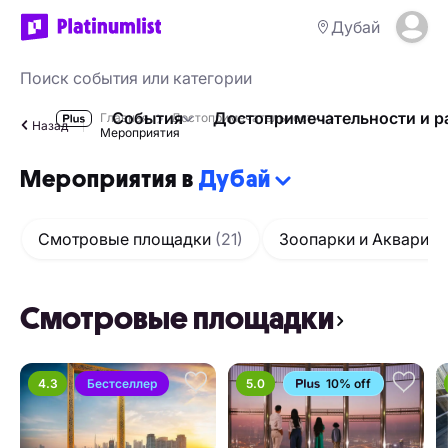
Дубай
События
Достопримечательности и р
Главная
Достопримечательности
Назад
Мероприятия
Мероприятия в
Дубай
Смотровые площадки
(21)
Зоопарки и Аквариу
Смотровые площадки
4.3
Бестселлер
5.0
10% off