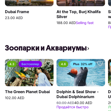
Dubai Frame
At the Top, Burj Khalifa
S
Silver
w
23.00 AED
188.00 AED
Selling fast
8
П
Зоопарки и Аквариумы
4.3
Бестселлер
4.6
32% off
The Green Planet Dubai
Dolphin & Seal Show -
D
Dubai Dolphinarium
U
102.00 AED
R
60.00 AED
40.00 AED
2
Продаётся быстро
Л