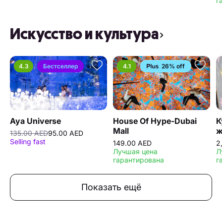
г
Искусство и культура
4.3
Бестселлер
4.1
26% off
Aya Universe
House Of Hype-Dubai
К
Mall
ж
135.00 AED
95.00 AED
Selling fast
149.00 AED
2
Лучшая цена
Л
гарантирована
г
Показать ещё