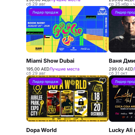
сб 29 авг
ср 25 нбр - 
Лидер продаж
Лидер про
Miami Show Dubai
195.00 AED
Лучшие места
299.00 AED
сб 29 авг
сб 31 окт
Лидер продаж
Лидер про
Dopa World
Lucky Ali