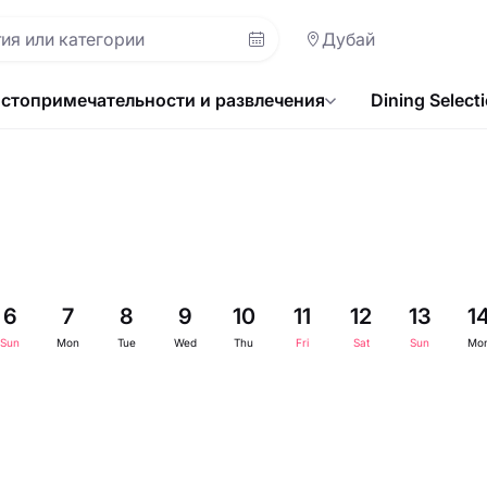
Дубай
стопримечательности и развлечения
Dining Select
6
7
8
9
10
11
12
13
1
Sun
Mon
Tue
Wed
Thu
Fri
Sat
Sun
Mo