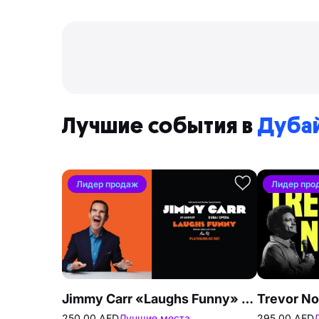
Лучшие события в
Дуба
Лидер продаж
Лидер про
Jimmy Carr «Laughs Funny» вживую в Dubai Opera
250.00 AED
Лучшие места
295.00 AED