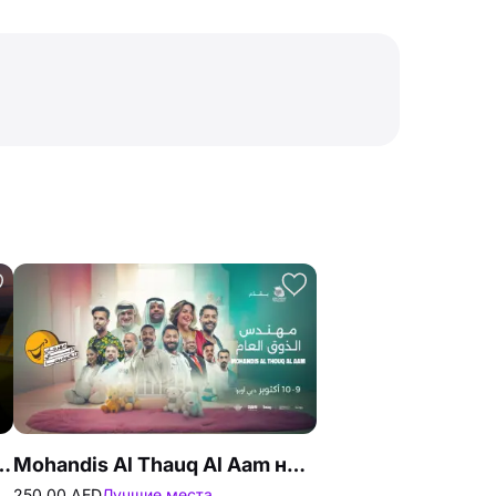
ба «Аль-Васл» (сезон 2026/2027)
Mohandis Al Thauq Al Aam на фестивале комедии в Дубае
250.00 AED
Лучшие места