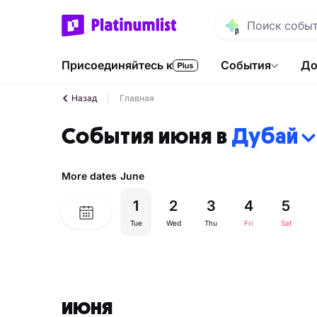
Присоединяйтесь к
События
До
Назад
Главная
События июня в
Дубай
More dates
June
1
2
3
4
5
Tue
Wed
Thu
Fri
Sat
июня