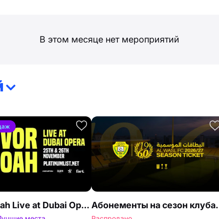
В этом месяце нет мероприятий
й
даж
Trevor Noah Live at Dubai Opera
Абонементы на сезон клу
Лучшие места
Распродано