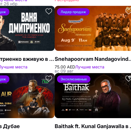
чт 26 нбр
даж
Лидер продаж
Ваня Дмитриенко вживую в клубе The Agenda
Snehapoorvam Nandagovin
Лучшие места
75.00 AED
Лучшие места
вс 09 авг
даж
Эксклюзивные
 в Дубае
Baithak ft.