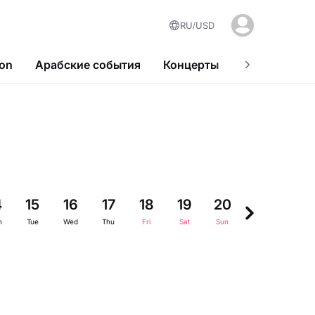
RU
USD
ion
Арабские события
Концерты
Популярные
4
15
16
17
18
19
20
21
22
n
Tue
Wed
Thu
Fri
Sat
Sun
Mon
Tue