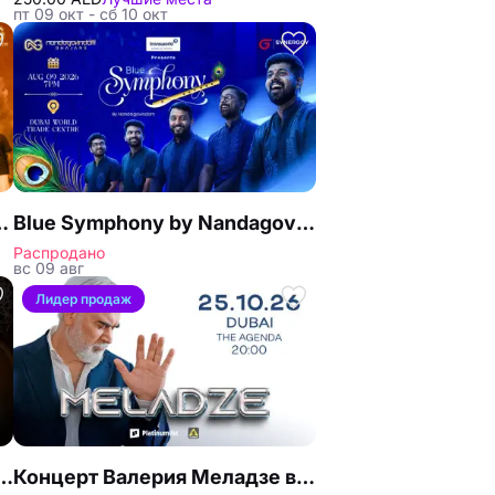
пт 09 окт - сб 10 окт
dam Connect в Дубае
Blue Symphony by Nandagovindam Connect в Дубае
Распродано
вс 09 авг
Лидер продаж
 Kunal Ganjawalla в Дубае
Концерт Валерия Меладзе в клубе The Agenda в Дубае