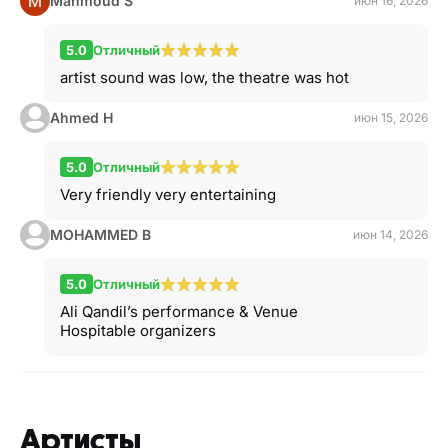
Mahmoud S
июн 16, 2026
5.0
Отличный
artist sound was low, the theatre was hot
Ahmed H
июн 15, 2026
5.0
Отличный
Very friendly very entertaining
MOHAMMED B
июн 14, 2026
5.0
Отличный
Ali Qandil’s performance & Venue
Hospitable organizers
Артисты