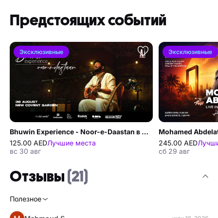
Предстоящих событий
Эксклюзивные
Эксклюзивные
Bhuwin Experience - Noor-e-Daastan в Дубае
125.00 AED
Лучшие места
245.00 AED
Лучши
вс 30 авг
сб 29 авг
Отзывы
(21)
Полезное