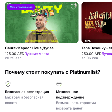
Эксклюзивные
Gaurav Kapoor Live в Дубае
125.00 AED
Лучшие места
250.00 AED
Лучши
сб 29 авг
вс 06 сен
Почему стоит покупать с Platinumlist?
Безопасная регистрация
Мгновенное
Быстрая и безопасная
подтверждение
оплата
Возможность гарантии
возврата денег