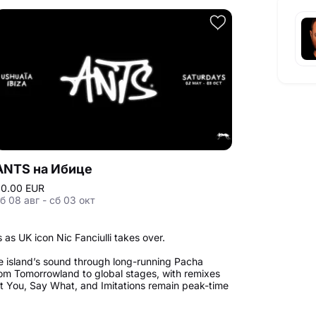
ANTS на Ибице
0.00 EUR
б 08 авг - сб 03 окт
as UK icon Nic Fanciulli takes over.
e island’s sound through long-running Pacha
om Tomorrowland to global stages, with remixes
ant You, Say What, and Imitations remain peak-time