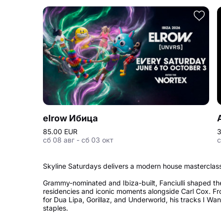
elrow Ибица
85.00 EUR
3
сб 08 авг - сб 03 окт
с
Skyline Saturdays delivers a modern house masterclass 
Grammy-nominated and Ibiza-built, Fanciulli shaped th
residencies and iconic moments alongside Carl Cox. Fr
for Dua Lipa, Gorillaz, and Underworld, his tracks I W
staples.