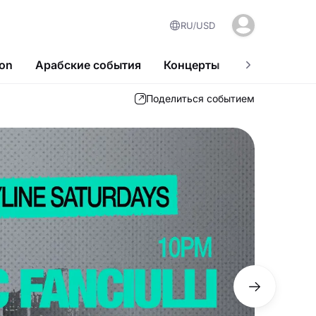
RU
USD
ion
Арабские события
Концерты
Популярные
Поделиться событием