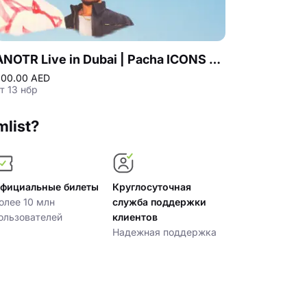
ANOTR Live in Dubai | Pacha ICONS at Playa Pacha, Five Luxe JBR
200.00 AED
150.00 AED
т 13 нбр
сб 08 авг
mlist?
фициальные билеты
Круглосуточная
олее 10 млн
служба поддержки
ользователей
клиентов
Надежная поддержка