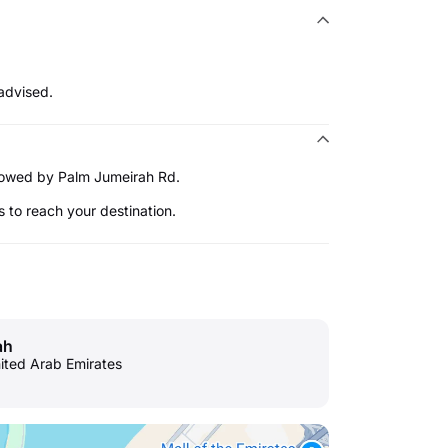
advised.
ollowed by Palm Jumeirah Rd.
s to reach your destination.
ah
nited Arab Emirates