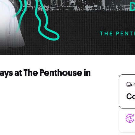
rdays at The Penthouse in
с
С